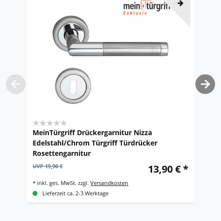
MeinTürgriff Drückergarnitur Nizza
M
Edelstahl/Chrom Türgriff Türdrücker
E
Rosettengarnitur
R
UVP 19,90 €
13,90 € *
UV
*
inkl. ges. MwSt.
zzgl.
Versandkosten
*
i
Lieferzeit ca. 2-3 Werktage