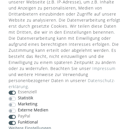
unserer Webseite (z.B. IP-Adresse), um z.B. Inhalte
und Anzeigen zu personalisieren, Medien von
Drittanbietern einzubinden oder Zugriffe auf unsere
Website zu analysieren. Die Datenverarbeitung erfolgt
erst durch gesetzte Cookies. Wir teilen diese Daten
mit Dritten, die wir in den Einstellungen benennen.
Die Datenverarbeitung kann mit Einwilligung oder
aufgrund eines berechtigten Interesses erfolgen. Die
Zustimmung kann erteilt oder abgelehnt werden. Es
besteht das Recht, nicht einzuwilligen und die
Einwilligung zu einem späteren Zeitpunkt zu ändern
oder zu widerrufen. Beachten Sie unser
Impressum
WUSSTEN SIE SCHON?
und weitere Hinweise zur Verwendung
personenbezogener Daten in unserer
Daten­schutz­
Das Käufersiegel des Händlerbunds garantiert Ihnen
erklärung
.
100%.-ige Zahlungssicherheit, größtmöglichen
Essenziell
Datenschutz und Geld-zurück-Garantie bei Nicht-
Statistik
oder Falschlieferung.
Marketing
Externe Medien
PayPal
Funktional
Weitere Einstellungen