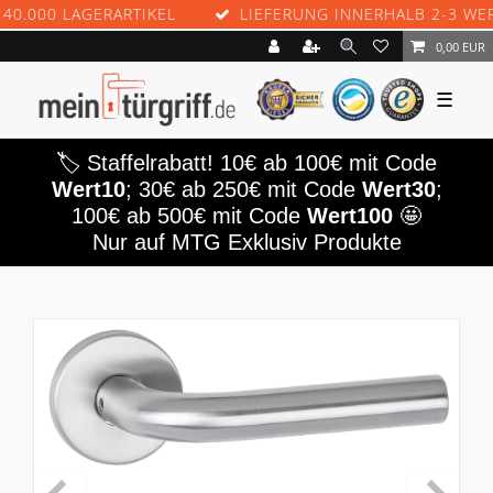
000 LAGERARTIKEL
LIEFERUNG INNERHALB 2-3 WERKT
0,00 EUR
☰
🏷️ Staffelrabatt! 10€ ab 100€ mit Code
Wert10
; 30€ ab 250€ mit Code
Wert30
;
100€ ab 500€ mit Code
Wert100
🤩
Nur auf MTG Exklusiv Produkte