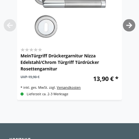
MeinTürgriff Drückergarnitur Nizza
M
Edelstahl/Chrom Türgriff Türdrücker
E
Rosettengarnitur
R
UVP 19,90 €
13,90 € *
UV
*
inkl. ges. MwSt.
zzgl.
Versandkosten
*
i
Lieferzeit ca. 2-3 Werktage