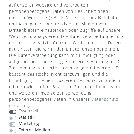
VERSANDART
auf unserer Website und verarbeiten
personenbezogene Daten von Besucher:innen
unserer Webseite (z.B. IP-Adresse), um z.B. Inhalte
und Anzeigen zu personalisieren, Medien von
Drittanbietern einzubinden oder Zugriffe auf unsere
Website zu analysieren. Die Datenverarbeitung erfolgt
erst durch gesetzte Cookies. Wir teilen diese Daten
mit Dritten, die wir in den Einstellungen benennen.
Die Datenverarbeitung kann mit Einwilligung oder
aufgrund eines berechtigten Interesses erfolgen. Die
Zustimmung kann erteilt oder abgelehnt werden. Es
besteht das Recht, nicht einzuwilligen und die
Einwilligung zu einem späteren Zeitpunkt zu ändern
oder zu widerrufen. Beachten Sie unser
Impressum
WUSSTEN SIE SCHON?
und weitere Hinweise zur Verwendung
personenbezogener Daten in unserer
Daten­schutz­
Das Käufersiegel des Händlerbunds garantiert Ihnen
erklärung
.
100%.-ige Zahlungssicherheit, größtmöglichen
Essenziell
Datenschutz und Geld-zurück-Garantie bei Nicht-
Statistik
oder Falschlieferung.
Marketing
Externe Medien