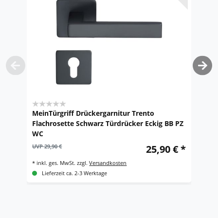
MeinTürgriff Drückergarnitur Trento
M
Flachrosette Schwarz Türdrücker Eckig BB PZ
E
WC
R
UVP 29,90 €
25,90 € *
UV
*
inkl. ges. MwSt.
zzgl.
Versandkosten
*
i
Lieferzeit ca. 2-3 Werktage