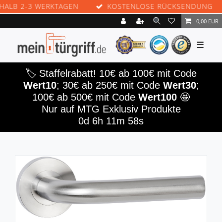
B 2-3 WERKTAGEN
KOSTENLOSE RÜCKSENDUNG
0,00 EUR
☰
🏷️ Staffelrabatt! 10€ ab 100€ mit Code
Wert10
; 30€ ab 250€ mit Code
Wert30
;
100€ ab 500€ mit Code
Wert100
🤩
Nur auf MTG Exklusiv Produkte
0d 6h 11m 58s