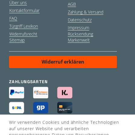
Über uns
AGB
Kontaktformular
Zahlung & Versand
FAQ
Datenschutz
Türgriff Lexikon
Impressum
Widerrufsrecht
Rücksendung
Sitemap
Markenwelt
Widerruf erklären
ZAHLUNGSARTEN
Wir verwenden Cookies und ähnliche Technologien
VERSANDART
auf unserer Website und verarbeiten
personenbezogene Daten von Besucher:innen