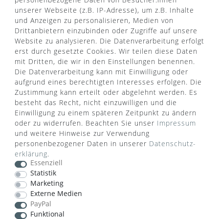
unserer Webseite (z.B. IP-Adresse), um z.B. Inhalte
und Anzeigen zu personalisieren, Medien von
Drittanbietern einzubinden oder Zugriffe auf unsere
Website zu analysieren. Die Datenverarbeitung erfolgt
erst durch gesetzte Cookies. Wir teilen diese Daten
mit Dritten, die wir in den Einstellungen benennen.
Die Datenverarbeitung kann mit Einwilligung oder
aufgrund eines berechtigten Interesses erfolgen. Die
Zustimmung kann erteilt oder abgelehnt werden. Es
besteht das Recht, nicht einzuwilligen und die
Einwilligung zu einem späteren Zeitpunkt zu ändern
oder zu widerrufen. Beachten Sie unser
Impressum
WUSSTEN SIE SCHON?
und weitere Hinweise zur Verwendung
personenbezogener Daten in unserer
Daten­schutz­
Das Käufersiegel des Händlerbunds garantiert Ihnen
erklärung
.
100%.-ige Zahlungssicherheit, größtmöglichen
Essenziell
Datenschutz und Geld-zurück-Garantie bei Nicht-
Statistik
oder Falschlieferung.
Marketing
Externe Medien
PayPal
Funktional