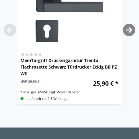
MeinTürgriff Drückergarnitur Trento
M
Flachrosette Schwarz Türdrücker Eckig BB PZ
T
WC
D
UVP 29,90 €
25,90 € *
UV
*
inkl. ges. MwSt.
zzgl.
Versandkosten
*
i
Lieferzeit ca. 2-3 Werktage