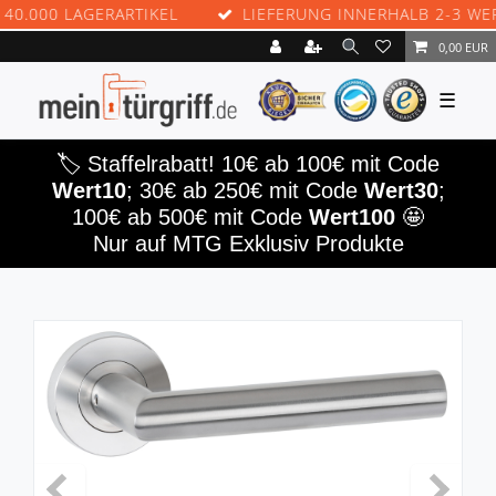
000 LAGERARTIKEL
LIEFERUNG INNERHALB 2-3 WERKT
0,00 EUR
☰
🏷️ Staffelrabatt! 10€ ab 100€ mit Code
Wert10
; 30€ ab 250€ mit Code
Wert30
;
100€ ab 500€ mit Code
Wert100
🤩
Nur auf MTG Exklusiv Produkte