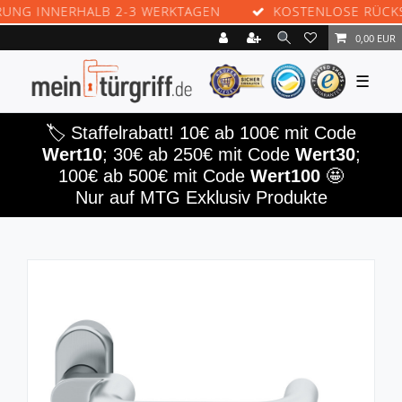
G INNERHALB 2-3 WERKTAGEN
KOSTENLOSE RÜCKSE
0,00 EUR
☰
🏷️ Staffelrabatt! 10€ ab 100€ mit Code
Wert10
; 30€ ab 250€ mit Code
Wert30
;
100€ ab 500€ mit Code
Wert100
🤩
Nur auf MTG Exklusiv Produkte