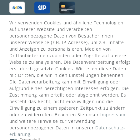
Wir verwenden Cookies und ähnliche Technologien
VERSANDART
auf unserer Website und verarbeiten
personenbezogene Daten von Besucher:innen
unserer Webseite (z.B. IP-Adresse), um z.B. Inhalte
und Anzeigen zu personalisieren, Medien von
Drittanbietern einzubinden oder Zugriffe auf unsere
Website zu analysieren. Die Datenverarbeitung erfolgt
erst durch gesetzte Cookies. Wir teilen diese Daten
mit Dritten, die wir in den Einstellungen benennen.
Die Datenverarbeitung kann mit Einwilligung oder
aufgrund eines berechtigten Interesses erfolgen. Die
Zustimmung kann erteilt oder abgelehnt werden. Es
besteht das Recht, nicht einzuwilligen und die
Einwilligung zu einem späteren Zeitpunkt zu ändern
oder zu widerrufen. Beachten Sie unser
Impressum
WUSSTEN SIE SCHON?
und weitere Hinweise zur Verwendung
personenbezogener Daten in unserer
Daten­schutz­
Das Käufersiegel des Händlerbunds garantiert Ihnen
erklärung
.
100%.-ige Zahlungssicherheit, größtmöglichen
Essenziell