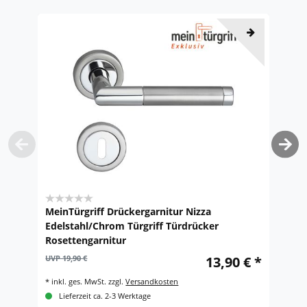
MeinTürgriff Drückergarnitur Nizza
M
Edelstahl/Chrom Türgriff Türdrücker
E
Rosettengarnitur
R
UVP 19,90 €
13,90 € *
UV
*
inkl. ges. MwSt.
zzgl.
Versandkosten
*
i
Lieferzeit ca. 2-3 Werktage