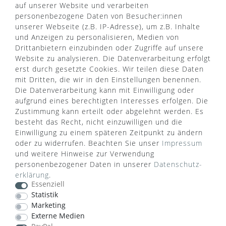
auf unserer Website und verarbeiten
personenbezogene Daten von Besucher:innen
unserer Webseite (z.B. IP-Adresse), um z.B. Inhalte
VERSANDART
und Anzeigen zu personalisieren, Medien von
Drittanbietern einzubinden oder Zugriffe auf unsere
Website zu analysieren. Die Datenverarbeitung erfolgt
erst durch gesetzte Cookies. Wir teilen diese Daten
mit Dritten, die wir in den Einstellungen benennen.
Die Datenverarbeitung kann mit Einwilligung oder
aufgrund eines berechtigten Interesses erfolgen. Die
Zustimmung kann erteilt oder abgelehnt werden. Es
besteht das Recht, nicht einzuwilligen und die
Einwilligung zu einem späteren Zeitpunkt zu ändern
oder zu widerrufen. Beachten Sie unser
Impressum
und weitere Hinweise zur Verwendung
personenbezogener Daten in unserer
Daten­schutz­
erklärung
.
WUSSTEN SIE SCHON?
Essenziell
Statistik
Das Käufersiegel des Händlerbunds garantiert Ihnen
Marketing
100%.-ige Zahlungssicherheit, größtmöglichen
Externe Medien
Datenschutz und Geld-zurück-Garantie bei Nicht-