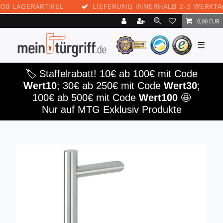
GERARTIKEL
LIEFERUNG INNERHALB 2-3 WERKTAGEN
0,00 EUR
☰
🏷️ Staffelrabatt! 10€ ab 100€ mit Code
Wert10
; 30€ ab 250€ mit Code
Wert30
;
100€ ab 500€ mit Code
Wert100
🤩
Nur auf MTG Exklusiv Produkte