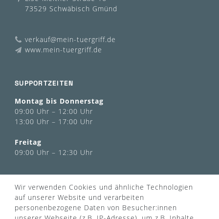
73529 Schwäbisch Gmünd
verkauf@mein-tuergriff.de
www.mein-tuergriff.de
SUPPORTZEITEN
Montag bis Donnerstag
09:00 Uhr – 12:00 Uhr
13:00 Uhr – 17:00 Uhr
Freitag
09:00 Uhr – 12:30 Uhr
INFORMATIONEN
Wir verwenden Cookies und ähnliche Technologien
Über uns
auf unserer Website und verarbeiten
AGB
personenbezogene Daten von Besucher:innen
Kontaktformular
Zahlung & Versand
unserer Webseite (z.B. IP-Adresse), um z.B. Inhalte