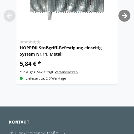
HOPPE® Stoßgriff-Befestigung einseitig
H
System Nr.11, Metall
S
5,84 € *
1
*
inkl. ges. MwSt.
zzgl.
Versandkosten
*
i
Lieferzeit ca. 2-3 Werktage
KONTAKT
Lise-Meitner-Straße 16