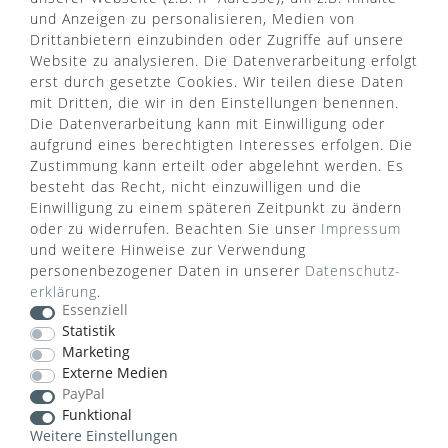
FAQ
Datenschutz
und Anzeigen zu personalisieren, Medien von
Türgriff Lexikon
Impressum
Drittanbietern einzubinden oder Zugriffe auf unsere
Widerrufsrecht
Rücksendung
Website zu analysieren. Die Datenverarbeitung erfolgt
Sitemap
Markenwelt
erst durch gesetzte Cookies. Wir teilen diese Daten
mit Dritten, die wir in den Einstellungen benennen.
Die Datenverarbeitung kann mit Einwilligung oder
aufgrund eines berechtigten Interesses erfolgen. Die
Widerruf erklären
Zustimmung kann erteilt oder abgelehnt werden. Es
besteht das Recht, nicht einzuwilligen und die
Einwilligung zu einem späteren Zeitpunkt zu ändern
ZAHLUNGSARTEN
oder zu widerrufen. Beachten Sie unser
Impressum
und weitere Hinweise zur Verwendung
personenbezogener Daten in unserer
Daten­schutz­
erklärung
.
Essenziell
Statistik
Marketing
VERSANDART
Externe Medien
PayPal
Funktional
Weitere Einstellungen