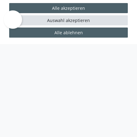
Alle akzeptieren
Auswahl akzeptieren
Alle ablehnen
WUSSTEN SIE SCHON?
Das Käufersiegel des Händlerbunds garantiert Ihnen
100%.-ige Zahlungssicherheit, größtmöglichen
Datenschutz und Geld-zurück-Garantie bei Nicht-
oder Falschlieferung.