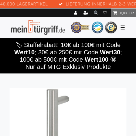
000 LAGERARTIKEL
LIEFERUNG INNERHALB 2-3 WERKTA
0,00 EUR
☰
🏷️ Staffelrabatt! 10€ ab 100€ mit Code
Wert10
; 30€ ab 250€ mit Code
Wert30
;
100€ ab 500€ mit Code
Wert100
🤩
Nur auf MTG Exklusiv Produkte