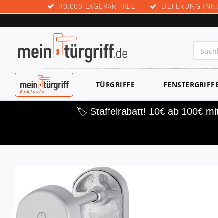
40.000 LAGERARTIKEL
LIEFERUNG INN
MEINTÜRGRIF
TÜRGRIFFE
FENSTERGRIFF
F EXKLUSIV
🏷️ Staffelrabatt! 10€ ab 100€ m