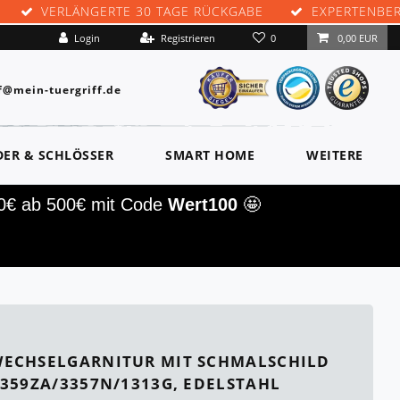
VERLÄNGERTE 30 TAGE RÜCKGABE
EXPERTENBE
0
Login
Registrieren
0,00 EUR
f@mein-tuergriff.de
DER & SCHLÖSSER
SMART HOME
WEITERE
00€ ab 500€ mit Code
Wert100
🤩
ECHSELGARNITUR MIT SCHMALSCHILD
3359ZA/3357N/1313G, EDELSTAHL