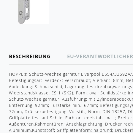
BESCHREIBUNG
EU-VERANTWORTLICHE
HOPPE® Schutz-Wechselgarnitur Liverpool E554/3359ZA/3
Befestigungsart: verdeckt verschraubt; Vierkant: 8mm; Be
Abdeckung: Schmalschild; Lagerung: festdrehbar,wartungsfr
Widerstandsklasse: ES 1 (SK2); Form: oval; Schildstärke in
Schutz-Wechselgarnitur; Ausführung: mit Zylinderabdeckung
Entfernung: 92mm; Türstärke min.: 67mm; Befestigungssys
72mm; Drückerbefestigung: Vollstift; Norm: DIN 18257; DI
Griffplatte fest auf Schild; Farbton: edelstahl matt; Brei
Außentüren,Rahmentüren; Anschlagrichtung: Drücker recht
Aluminium,Kunststoff; Griffplattenform: halbrund; Drück