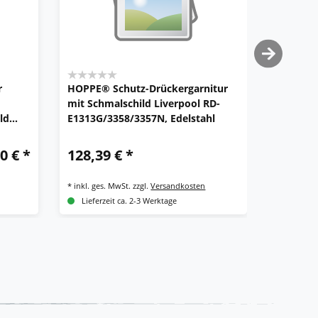
r
HOPPE® Schutz-Drückergarnitur
HOPPE® 
mit Schmalschild Liverpool RD-
Schmalsc
ld
E1313G/3358/3357N, Edelstahl
E099KH/
er
0 € *
128,39 € *
95,41 
*
inkl. ges. MwSt.
zzgl.
Versandkosten
*
inkl. ges.
Lieferzeit ca. 2-3 Werktage
Lieferze