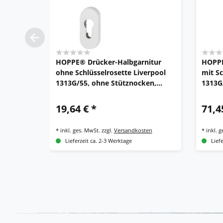
HOPPE® Drücker-Halbgarnitur
HOPPE
ohne Schlüsselrosette Liverpool
mit S
1313G/55, ohne Stütznocken,
1313G
Aluminium
19,64 € *
71,4
*
inkl. ges. MwSt.
zzgl.
Versandkosten
*
inkl. 
Lieferzeit ca. 2-3 Werktage
Lief