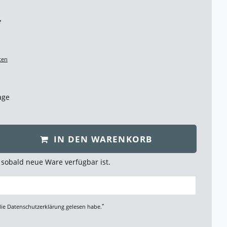
*
ten
age
IN DEN WARENKORB
 sobald neue Ware verfügbar ist.
*
die
Daten­schutz­erklärung
gelesen habe.