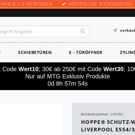
ERHALB 2-3 WERKTAGEN
KOSTENLOSE RÜCKSENDUNG
verkau
E
SCHIEBETÜREN
E - TÜRÖFFNER
ZYLIN
it Code
Wert10
; 30€ ab 250€ mit Code
Wert30
; 1
Nur auf MTG Exklusiv Produkte
0d 8h 57m 54s
Artikelnummer:
249482
HOPPE® SCHUTZ-W
LIVERPOOL E554/