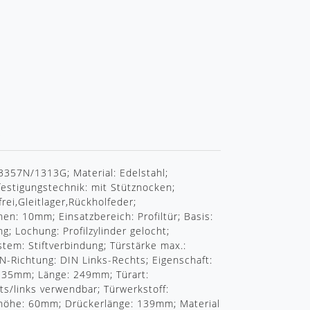
R
357N/1313G; Material: Edelstahl;
festigungstechnik: mit Stütznocken;
ei,Gleitlager,Rückholfeder;
nen: 10mm; Einsatzbereich: Profiltür; Basis:
; Lochung: Profilzylinder gelocht;
tem: Stiftverbindung; Türstärke max.:
N-Richtung: DIN Links-Rechts; Eigenschaft:
te: 35mm; Länge: 249mm; Türart:
s/links verwendbar; Türwerkstoff:
erhöhe: 60mm; Drückerlänge: 139mm; Material