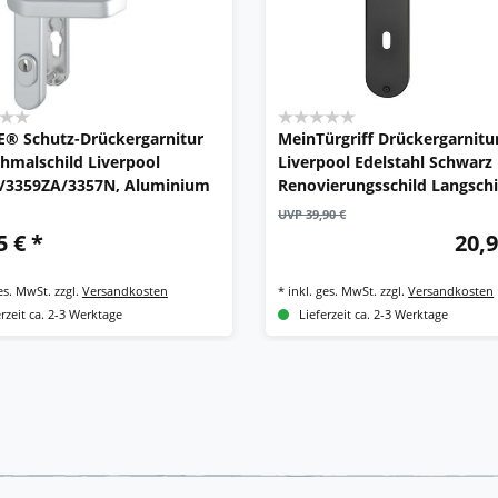
® Schutz-Drückergarnitur
MeinTürgriff Drückergarnitu
chmalschild Liverpool
Liverpool Edelstahl Schwarz
/3359ZA/3357N, Aluminium
Renovierungsschild Langschi
Langschildgarnitur Türdrück
UVP 39,90 €
Griff
5 € *
20,9
ges. MwSt.
zzgl.
Versandkosten
*
inkl. ges. MwSt.
zzgl.
Versandkosten
erzeit ca. 2-3 Werktage
Lieferzeit ca. 2-3 Werktage