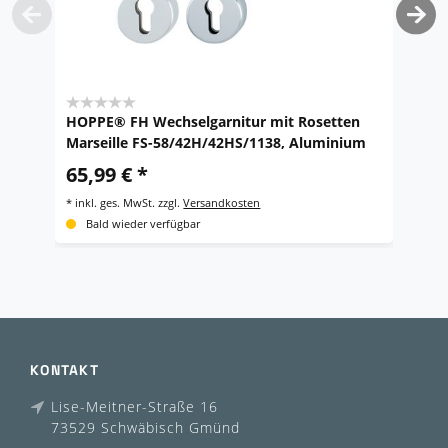
HOPPE® FH Wechselgarnitur mit Rosetten
H
Marseille FS-58/42H/42HS/1138, Aluminium
m
65,99 € *
5
*
inkl. ges. MwSt.
zzgl.
Versandkosten
*
i
Bald wieder verfügbar
KONTAKT
Lise-Meitner-Straße 16
73529 Schwäbisch Gmünd