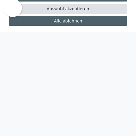
Auswahl akzeptieren
Alle ablehnen
WUSSTEN SIE SCHON?
Das Käufersiegel des Händlerbunds garantiert Ihnen
100%.-ige Zahlungssicherheit, größtmöglichen
Datenschutz und Geld-zurück-Garantie bei Nicht-
oder Falschlieferung.