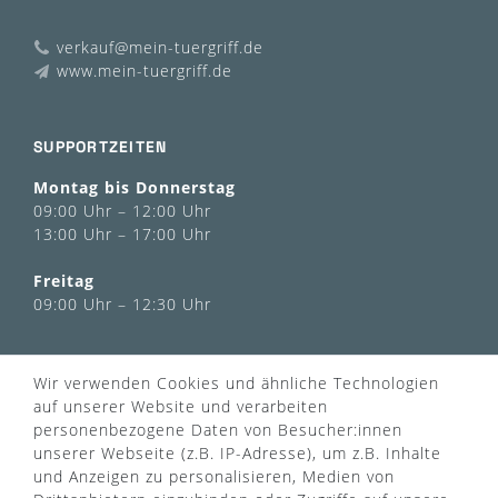
verkauf@mein-tuergriff.de
www.mein-tuergriff.de
SUPPORTZEITEN
Montag bis Donnerstag
09:00 Uhr – 12:00 Uhr
13:00 Uhr – 17:00 Uhr
Freitag
09:00 Uhr – 12:30 Uhr
INFORMATIONEN
Wir verwenden Cookies und ähnliche Technologien
Über uns
auf unserer Website und verarbeiten
AGB
personenbezogene Daten von Besucher:innen
Kontaktformular
Zahlung & Versand
unserer Webseite (z.B. IP-Adresse), um z.B. Inhalte
FAQ
Datenschutz
und Anzeigen zu personalisieren, Medien von
Türgriff Lexikon
Impressum