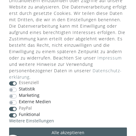
Drittanbietern einzubinden oder Zugriffe auf unsere
Widerrufsrecht
Rücksendung
Website zu analysieren. Die Datenverarbeitung erfolgt
Sitemap
Markenwelt
erst durch gesetzte Cookies. Wir teilen diese Daten
mit Dritten, die wir in den Einstellungen benennen.
Die Datenverarbeitung kann mit Einwilligung oder
aufgrund eines berechtigten Interesses erfolgen. Die
Widerruf erklären
Zustimmung kann erteilt oder abgelehnt werden. Es
besteht das Recht, nicht einzuwilligen und die
Einwilligung zu einem späteren Zeitpunkt zu ändern
ZAHLUNGSARTEN
oder zu widerrufen. Beachten Sie unser
Impressum
und weitere Hinweise zur Verwendung
personenbezogener Daten in unserer
Daten­schutz­
erklärung
.
Essenziell
Statistik
Marketing
VERSANDART
Externe Medien
PayPal
Funktional
Weitere Einstellungen
Alle akzeptieren