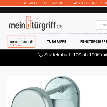
40.000 LAGERARTIKEL
LIEFERUNG INN
MEINTÜRGRIF
TÜRGRIFFE
FENSTERGRIFF
F EXKLUSIV
🏷️ Staffelrabatt! 10€ ab 100€ m