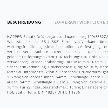
BESCHREIBUNG
EU-VERANTWORTLICHE
HOPPE® Schutz-Drückergarnitur Luxembourg 199/3332ZA/
Widerstandsklasse: ES 1 (SK2); Form: oval; Vierkant: 10mm
wartungsfrei,Gleitlager,lose,Rückholfeder; Befestigungste
verdeckt verschraubt; Benutzerklasse: Klasse 3; Basis: Sch
gelocht; Entfernung: 92mm; DIN-Richtung: DIN Links-Recht
verwendbar; Farbton: stahlfarbig; Türstärke min.: 67mm; 
Schnellstiftverbindung; Drückerbefestigung: Vollstift; Mat
Material Unterkonstruktion außen: Stahl; Drückerform: g
132mm; Schildbreite innen: 54mm; Schildlänge innen: 250
außen: 54mm; Schildlänge außen: 250mm; Schildstärke au
10mm; Für Zylinderüberstand max.: 18mm; Einsatzbereich: 
Holz,Stahl; Norm: DIN 18257,DIN EN 1906