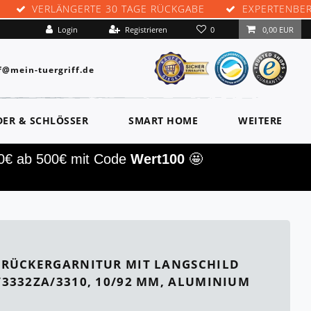
VERLÄNGERTE 30 TAGE RÜCKGABE
EXPERTENBE
0
Login
Registrieren
0,00 EUR
f@mein-tuergriff.de
DER & SCHLÖSSER
SMART HOME
WEITERE
00€ ab 500€ mit Code
Wert100
🤩
RÜCKERGARNITUR MIT LANGSCHILD
3332ZA/3310, 10/92 MM, ALUMINIUM