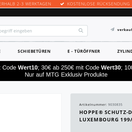
ERHALB 2-3 WERKTAGEN
KOSTENLOSE RÜCKSENDUNG
verkau
E
SCHIEBETÜREN
E - TÜRÖFFNER
ZYLIN
it Code
Wert10
; 30€ ab 250€ mit Code
Wert30
; 1
Nur auf MTG Exklusiv Produkte
Artikelnummer:
9030835
HOPPE® SCHUTZ-D
LUXEMBOURG 199/