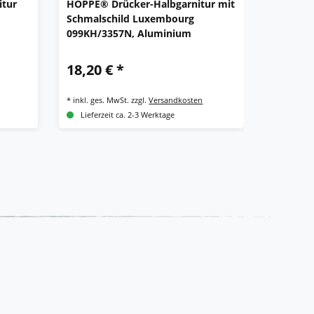
itur
HOPPE® Drücker-Halbgarnitur mit
HOPPE® 
Schmalschild Luxembourg
mit Sch
099KH/3357N, Aluminium
513G/33
Alumin
18,20 € *
78,44 
*
inkl. ges. MwSt.
zzgl.
Versandkosten
*
inkl. ges.
Lieferzeit ca. 2-3 Werktage
Lieferze