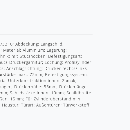
R
3310; Abdeckung: Langschild;
; Material: Aluminium; Lagerung:
chnik: mit Stütznocken; Befestigungsart:
utz-Drückergarnitur; Lochung: Profilzylinder
s; Anschlagrichtung: Drücker rechts/links
Türstärke max.: 72mm; Befestigungssystem:
erial Unterkonstruktion innen: Zamak;
ebogen; Drückerhöhe: 56mm; Drückerlänge:
mm; Schildstärke innen: 10mm; Schildbreite
ßen: 15mm; Für Zylinderüberstand min.:
Haustür; Türart: Außentüren; Türwerkstoff: