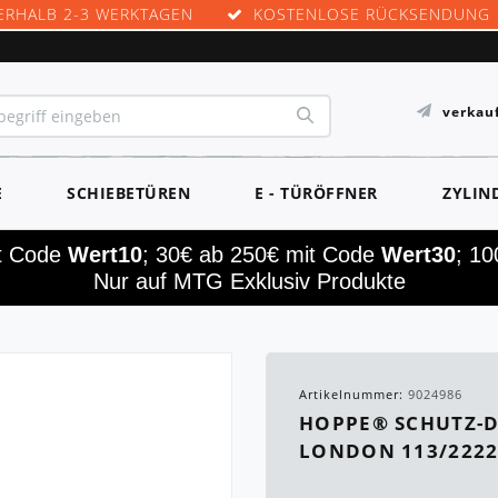
ERHALB 2-3 WERKTAGEN
KOSTENLOSE RÜCKSENDUNG
verkau
E
SCHIEBETÜREN
E - TÜRÖFFNER
ZYLIN
it Code
Wert10
; 30€ ab 250€ mit Code
Wert30
; 1
Nur auf MTG Exklusiv Produkte
Artikelnummer:
9024986
HOPPE® SCHUTZ-D
LONDON 113/2222