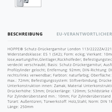
BESCHREIBUNG
EU-VERANTWORTLICHE
HOPPE® Schutz-Drückergarnitur London 113/2222ZA/2210
Widerstandsklasse: ES 1 (SK2); Form: eckig; Vierkant: 10m
lose,wartungsfrei,Gleitlager,Rückholfeder; Befestigungste
verdeckt verschraubt; Basis: Schutz-Drückergarnitur; Aus
Profilzylinder gelocht; Entfernung: 92mm; DIN-Richtung: D
rechts/links verwendbar; Farbton: naturfarbig; Oberfläche:
max.: 72mm; Befestigungssystem: Stiftverbindung; Drückerb
Unterkonstruktion innen: Zamak; Material Unterkonstrukti
Drückerhöhe: 53mm; Drückerlänge: 120mm; Schildstärke 
Für Zylinderüberstand min.: 10mm; Für Zylinderüberstand
Türart: Außentüren; Türwerkstoff: Holz,Stahl; Norm: DIN 
Länge: 250mm