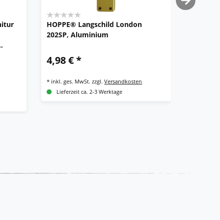
itur
HOPPE® Langschild London
HOPPE® 
202SP, Aluminium
mit Lan
78G/222
Alumin
4,98 € *
35,70 
*
inkl. ges. MwSt.
zzgl.
Versandkosten
*
inkl. ges.
Lieferzeit ca. 2-3 Werktage
Lieferze