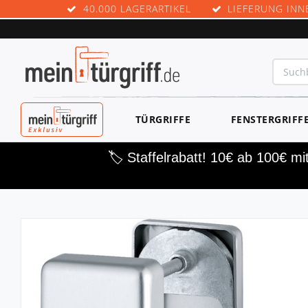
40.000 LAGERARTIKEL
LIEFERUNG INN
MEINTÜRGRIF
TÜRGRIFFE
FENSTERGRIFF
F EXKLUSIV
🏷️ Staffelrabatt! 10€ ab 100€ m