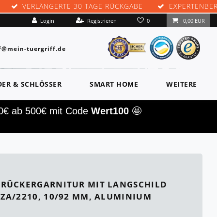
VERLÄNGERTE 30 TAGE RÜCKGABE
EXPERTENBE
0
Login
Registrieren
0,00 EUR
f@mein-tuergriff.de
DER & SCHLÖSSER
SMART HOME
WEITERE
00€ ab 500€ mit Code
Wert100
🤩
RÜCKERGARNITUR MIT LANGSCHILD
ZA/2210, 10/92 MM, ALUMINIUM