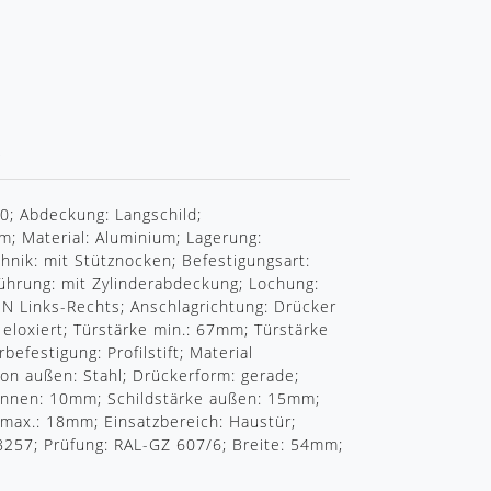
R
; Abdeckung: Langschild;
m; Material: Aluminium; Lagerung:
chnik: mit Stütznocken; Befestigungsart:
führung: mit Zylinderabdeckung; Lochung:
IN Links-Rechts; Anschlagrichtung: Drücker
 eloxiert; Türstärke min.: 67mm; Türstärke
efestigung: Profilstift; Material
on außen: Stahl; Drückerform: gerade;
innen: 10mm; Schildstärke außen: 15mm;
 max.: 18mm; Einsatzbereich: Haustür;
18257; Prüfung: RAL-GZ 607/6; Breite: 54mm;