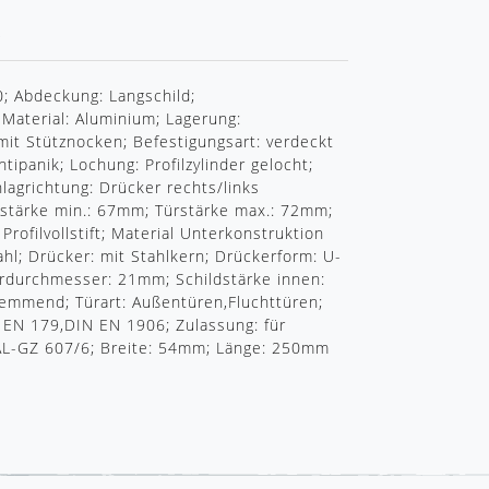
R
; Abdeckung: Langschild;
 Material: Aluminium; Lagerung:
 mit Stütznocken; Befestigungsart: verdeckt
tipanik; Lochung: Profilzylinder gelocht;
agrichtung: Drücker rechts/links
ürstärke min.: 67mm; Türstärke max.: 72mm;
rofilvollstift; Material Unterkonstruktion
hl; Drücker: mit Stahlkern; Drückerform: U-
durchmesser: 21mm; Schildstärke innen:
emmend; Türart: Außentüren,Fluchttüren;
 EN 179,DIN EN 1906; Zulassung: für
RAL-GZ 607/6; Breite: 54mm; Länge: 250mm