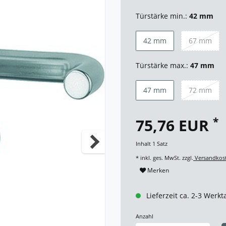
Türstärke min.:
42 mm
42 mm
67 mm
Türstärke max.:
47 mm
47 mm
72 mm
*
75,76 EUR
Inhalt
1
Satz
* inkl. ges. MwSt. zzgl.
Versandkos
Merken
Lieferzeit ca. 2-3 Werkt
Anzahl