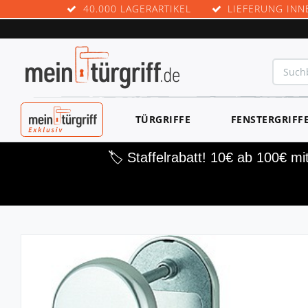
40.000 LAGERARTIKEL
LIEFERUNG INN
MEINTÜRGRIF
TÜRGRIFFE
FENSTERGRIFF
F EXKLUSIV
🏷️ Staffelrabatt! 10€ ab 100€ m