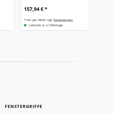
157,94 € *
81,92 
*
inkl. ges. MwSt.
zzgl.
Versandkosten
*
inkl. ges.
Lieferzeit ca. 2-3 Werktage
Bald wi
FENSTERGRIFFE