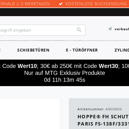
ERHALB 2-3 WERKTAGEN
KOSTENLOSE RÜCKSENDUNG
verkau
E
SCHIEBETÜREN
E - TÜRÖFFNER
ZYLIN
it Code
Wert10
; 30€ ab 250€ mit Code
Wert30
; 1
Nur auf MTG Exklusiv Produkte
0d 11h 13m 45s
Artikelnummer:
A9034826
HOPPE® FH SCHUT
PARIS FS-138F/33