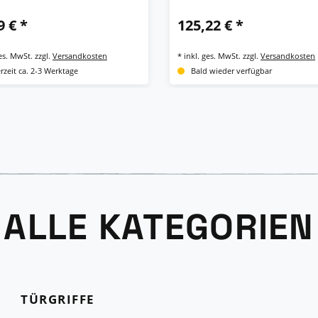
(SK2), Edelstahl
9 € *
125,22 € *
ges. MwSt.
zzgl.
Versandkosten
*
inkl. ges. MwSt.
zzgl.
Versandkosten
erzeit ca. 2-3 Werktage
Bald wieder verfügbar
ALLE KATEGORIEN
TÜRGRIFFE