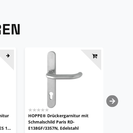
REN
itur
HOPPE® Drückergarnitur mit
HOPPE® 
Schmalschild Paris RD-
ohne Sch
ES 1
E138GF/3357N, Edelstahl
E138GF2/