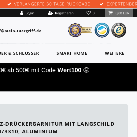
VERLÄNGERTE 30 TAGE RÜCKGABE
EXPERTENBE
0
Login
Registrieren
0,00 EUR
f@mein-tuergriff.de
DER & SCHLÖSSER
SMART HOME
WEITERE
00€ ab 500€ mit Code
Wert100
🤩
Z-DRÜCKERGARNITUR MIT LANGSCHILD
31/3310, ALUMINIUM