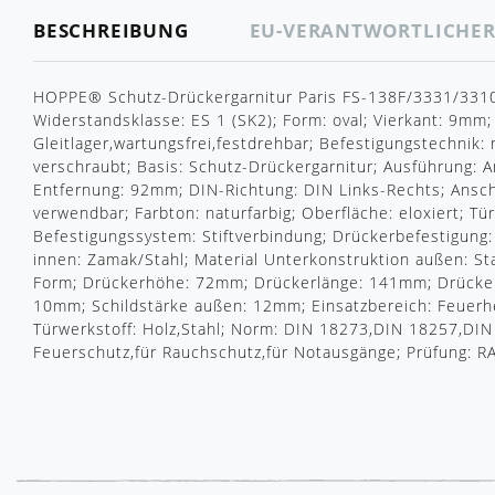
BESCHREIBUNG
EU-VERANTWORTLICHE
HOPPE® Schutz-Drückergarnitur Paris FS-138F/3331/3310
Widerstandsklasse: ES 1 (SK2); Form: oval; Vierkant: 9mm;
Gleitlager,wartungsfrei,festdrehbar; Befestigungstechnik:
verschraubt; Basis: Schutz-Drückergarnitur; Ausführung: An
Entfernung: 92mm; DIN-Richtung: DIN Links-Rechts; Anschl
verwendbar; Farbton: naturfarbig; Oberfläche: eloxiert; T
Befestigungssystem: Stiftverbindung; Drückerbefestigung: P
innen: Zamak/Stahl; Material Unterkonstruktion außen: Sta
Form; Drückerhöhe: 72mm; Drückerlänge: 141mm; Drücker
10mm; Schildstärke außen: 12mm; Einsatzbereich: Feuerh
Türwerkstoff: Holz,Stahl; Norm: DIN 18273,DIN 18257,DIN
Feuerschutz,für Rauchschutz,für Notausgänge; Prüfung: 