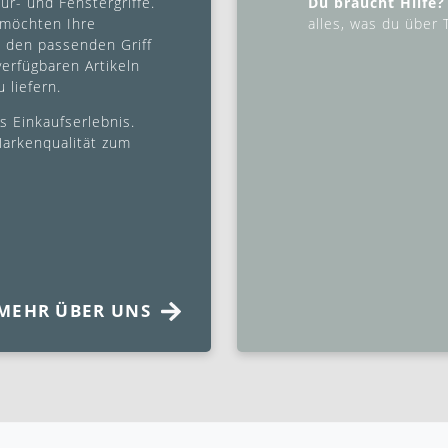
ür- und Fenstergriffe.
Du braucht Hilfe?
 möchten Ihre
alles, was du über T
e den passenden Griff
verfügbaren Artikeln
 liefern.
s Einkaufserlebnis.
 Markenqualität zum
MEHR ÜBER UNS