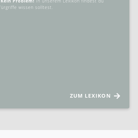
 Kein Problem!
In unserem Lexikon findest du
ürgriffe wissen solltest.
ZUM LEXIKON