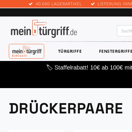
40.000 LAGERARTIKEL
LIEFERUNG INN
MEINTÜRGRIF
TÜRGRIFFE
FENSTERGRIFF
F EXKLUSIV
🏷️ Staffelrabatt! 10€ ab 100€ m
DRÜCKERPAARE