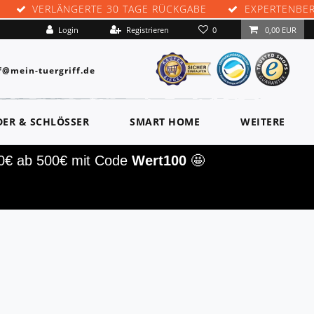
VERLÄNGERTE 30 TAGE RÜCKGABE
EXPERTENBE
0
Login
Registrieren
0,00 EUR
f@mein-tuergriff.de
DER & SCHLÖSSER
SMART HOME
WEITERE
00€ ab 500€ mit Code
Wert100
🤩