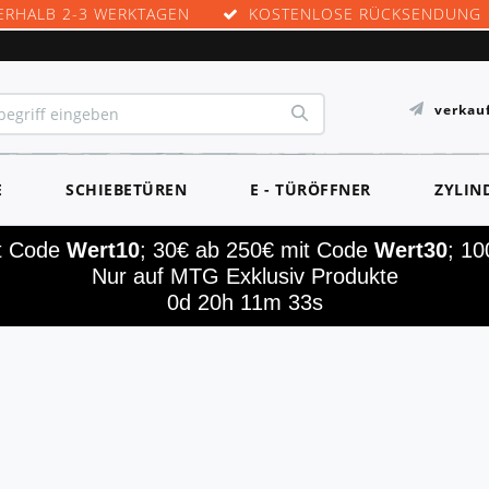
ERHALB 2-3 WERKTAGEN
KOSTENLOSE RÜCKSENDUNG
verkau
E
SCHIEBETÜREN
E - TÜRÖFFNER
ZYLIN
it Code
Wert10
; 30€ ab 250€ mit Code
Wert30
; 1
Nur auf MTG Exklusiv Produkte
0d 20h 11m 33s