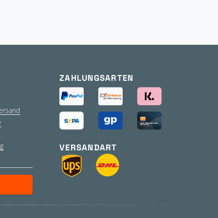
ZAHLUNGSARTEN
ersand
z
g
VERSANDART