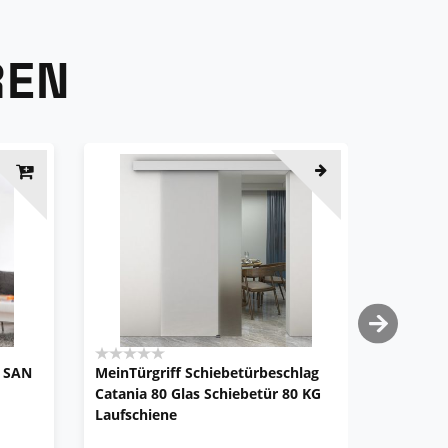
REN
g SAN
MeinTürgriff Schiebetürbeschlag
HERMAT 
Catania 80 Glas Schiebetür 80 KG
Komplet
Laufschiene
9170.80