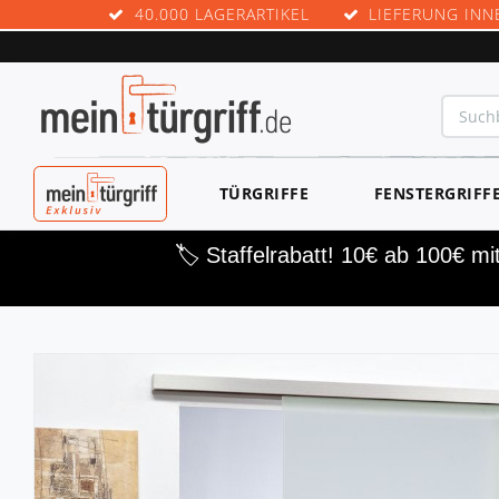
40.000 LAGERARTIKEL
LIEFERUNG INN
MEINTÜRGRIF
TÜRGRIFFE
FENSTERGRIFF
F EXKLUSIV
🏷️ Staffelrabatt! 10€ ab 100€ m