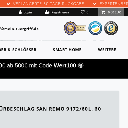
VERLÄNGERTE 30 TAGE RÜCKGABE
EXPERTENBE
0
Login
Registrieren
0,00 EUR
f@mein-tuergriff.de
DER & SCHLÖSSER
SMART HOME
WEITERE
00€ ab 500€ mit Code
Wert100
🤩
ÜRBESCHLAG SAN REMO 9172/60L, 60