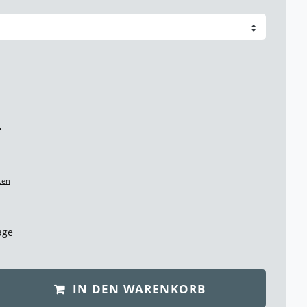
*
ten
age
IN DEN WARENKORB