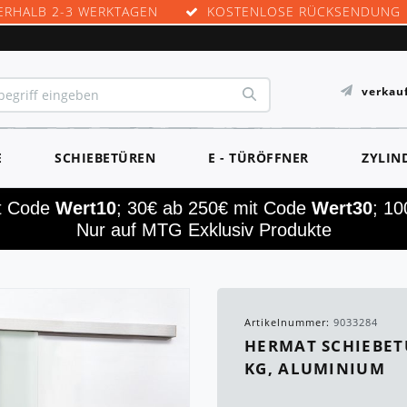
ERHALB 2-3 WERKTAGEN
KOSTENLOSE RÜCKSENDUNG
verkau
E
SCHIEBETÜREN
E - TÜRÖFFNER
ZYLIN
it Code
Wert10
; 30€ ab 250€ mit Code
Wert30
; 1
Nur auf MTG Exklusiv Produkte
Artikelnummer:
9033284
HERMAT SCHIEBET
KG, ALUMINIUM