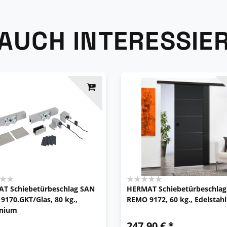
 AUCH INTERESSIE
T Schiebetürbeschlag SAN
HERMAT Schiebetürbeschla
9170.GKT/Glas, 80 kg.,
REMO 9172, 60 kg., Edelstahl
nium
247,90 € *