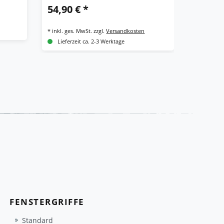
54,90 € *
48,62 
*
inkl. ges. MwSt.
zzgl.
Versandkosten
*
inkl. ges.
Lieferzeit ca. 2-3 Werktage
Lieferze
FENSTERGRIFFE
Standard