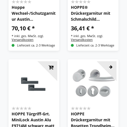
Hoppe
HOPPE®
Wechsel-/Schutzgarnit
Drückergarnitur mit
ur Austin
Schmalschild
Schutzbeschlag Alu
Luxembourg
70,10 € *
36,41 € *
schwarz matt PZ 92
099KH/3357N/1500,
*
inkl. ges. MwSt.
zzgl.
*
inkl. ges. MwSt.
zzgl.
ES1
Aluminium
Versandkosten
Versandkosten
Lieferzeit ca. 2-3 Werktage
Lieferzeit ca. 2-3 Werktage
HOPPE Türgriff-Grt.
HOPPE
MiniLock Austin Alu
Drückergarnitur mit
F9714M schwarz matt
Rosetten Trondheim