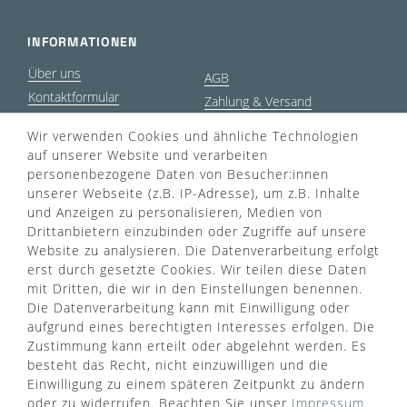
INFORMATIONEN
Über uns
AGB
Kontaktformular
Zahlung & Versand
FAQ
Datenschutz
Wir verwenden Cookies und ähnliche Technologien
Türgriff Lexikon
Impressum
auf unserer Website und verarbeiten
Widerrufsrecht
Rücksendung
personenbezogene Daten von Besucher:innen
Sitemap
Markenwelt
unserer Webseite (z.B. IP-Adresse), um z.B. Inhalte
und Anzeigen zu personalisieren, Medien von
Drittanbietern einzubinden oder Zugriffe auf unsere
Website zu analysieren. Die Datenverarbeitung erfolgt
Widerruf erklären
erst durch gesetzte Cookies. Wir teilen diese Daten
mit Dritten, die wir in den Einstellungen benennen.
Die Datenverarbeitung kann mit Einwilligung oder
ZAHLUNGSARTEN
aufgrund eines berechtigten Interesses erfolgen. Die
Zustimmung kann erteilt oder abgelehnt werden. Es
besteht das Recht, nicht einzuwilligen und die
Einwilligung zu einem späteren Zeitpunkt zu ändern
oder zu widerrufen. Beachten Sie unser
Impressum