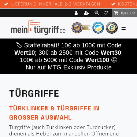
NG INNERHALB 2-3 WERKTAGEN
KOSTENLOSE RÜCKS
0,00 EUR
☰
🏷️ Staffelrabatt! 10€ ab 100€ mit Code
Wert10
; 30€ ab 250€ mit Code
Wert30
;
100€ ab 500€ mit Code
Wert100
🤩
Nur auf MTG Exklusiv Produkte
TÜRGRIFFE
TÜRKLINKEN & TÜRGRIFFE IN
GROSSER AUSWAHL
Türgriffe (auch Türklinken oder Türdrücker)
dienen als Hebel zum manuellen Öffnen und