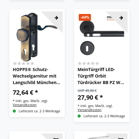
-44%
HOPPE® Schutz-
MeinTürgriff LED-
Wechselgarnitur mit
Türgriff Orbit
Langschild München
Türdrücker BB PZ WC
M57/334A/333N/112S
Schwarz Türgriff
72,64 € *
UVP 49,90 €
H, 10/92 mm, Messing
Drückergarnitur
27,90 € *
*
inkl. ges. MwSt.
zzgl.
Versandkosten
*
inkl. ges. MwSt.
zzgl.
Versandkosten
Lieferzeit ca. 2-3 Werktage
Lieferzeit ca. 2-3 Werktage