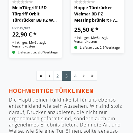
MeinTürgriff LED-
Hoppe Türdrücker
Türgriff Orbit
Weimar BB PZ
Türdrücker BB PZ WC
Messing brüniert F73
Edelstahl Matt Türgriff
Türgriff Türklinke
UVP 49,90 €
25,50 € *
Drückergarnitur
Türbeschlag
22,90 € *
*
inkl. ges. MwSt.
zzgl.
Versandkosten
*
inkl. ges. MwSt.
zzgl.
Versandkosten
Lieferzeit ca. 2-3 Werktage
Lieferzeit ca. 2-3 Werktage
2
3
4
HOCHWERTIGE TÜRKLINKEN
Die Haptik einer Türklinke ist für uns ebenso
entscheidend wie sein Aussehen. Wir sind stolz
darauf, Drücker anzubieten, die nicht nur
ergonomisch geformt sind, sondern auch ein
angenehmes Erlebnis bieten. Denn die Art und
Weise, wie Sie eine Tür öffnen, sollte genauso