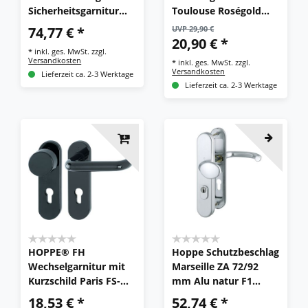
Sicherheitsgarnitur
Toulouse Roségold
Edelstahl
Türdrücker BB PZ WC
74,77 € *
UVP 29,90 €
E1400Z/3331/3310
Edelstahl Türgriff
20,90 € *
*
inkl. ges. MwSt.
zzgl.
Versandkosten
*
inkl. ges. MwSt.
zzgl.
Versandkosten
Lieferzeit ca. 2-3 Werktage
Lieferzeit ca. 2-3 Werktage
HOPPE® FH
Hoppe Schutzbeschlag
Wechselgarnitur mit
Marseille ZA 72/92
Kurzschild Paris FS-
mm Alu natur F1
K58/353K/138,
Wechsel-/Schutzgarnit
18,53 € *
52,74 € *