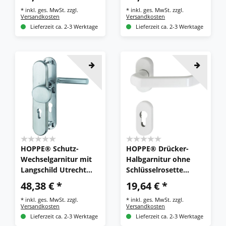
Kunststoff
ur
*
inkl. ges. MwSt.
zzgl.
*
inkl. ges. MwSt.
zzgl.
Versandkosten
Versandkosten
Lieferzeit ca. 2-3 Werktage
Lieferzeit ca. 2-3 Werktage
HOPPE® Schutz-
HOPPE® Drücker-
Wechselgarnitur mit
Halbgarnitur ohne
Langschild Utrecht
Schlüsselrosette
E86G/3331A/3440/144
Liverpool 1313G/55,
48,38 € *
19,64 € *
4Z, 8/72 mm,
ohne Stütznocken,
*
inkl. ges. MwSt.
zzgl.
*
inkl. ges. MwSt.
zzgl.
Edelstahl
Aluminium
Versandkosten
Versandkosten
Lieferzeit ca. 2-3 Werktage
Lieferzeit ca. 2-3 Werktage