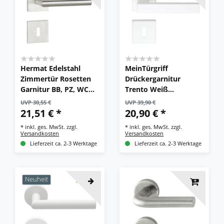
Hermat Edelstahl
MeinTürgriff
Zimmertür Rosetten
Drückergarnitur
Garnitur BB, PZ, WC
Trento Weiß
eckig Türklinke
Türdrücker Eckig BB
UVP 30,55 €
UVP 39,90 €
Türbeschlag
PZ WC
21,51 € *
20,90 € *
*
inkl. ges. MwSt.
zzgl.
*
inkl. ges. MwSt.
zzgl.
Versandkosten
Versandkosten
Lieferzeit ca. 2-3 Werktage
Lieferzeit ca. 2-3 Werktage
Neuheit