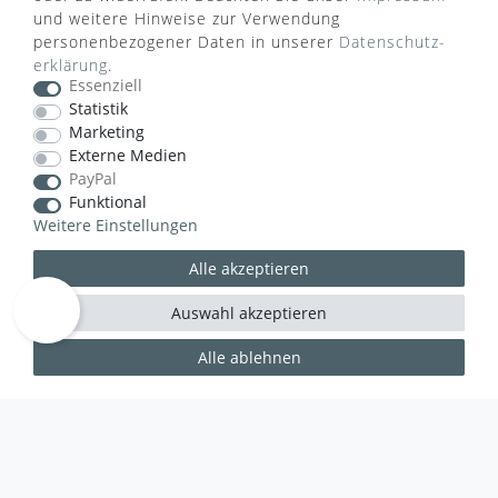
und weitere Hinweise zur Verwendung
VERSANDART
personenbezogener Daten in unserer
Daten­schutz­
erklärung
.
Essenziell
Statistik
Marketing
Externe Medien
PayPal
Funktional
Weitere Einstellungen
Alle akzeptieren
Auswahl akzeptieren
WUSSTEN SIE SCHON?
Alle ablehnen
Das Käufersiegel des Händlerbunds garantiert Ihnen
100%.-ige Zahlungssicherheit, größtmöglichen
Datenschutz und Geld-zurück-Garantie bei Nicht-
oder Falschlieferung.