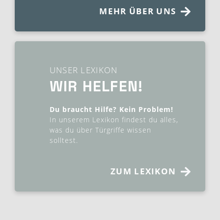
MEHR ÜBER UNS
UNSER LEXIKON
WIR HELFEN!
Du braucht Hilfe? Kein Problem!
In unserem Lexikon findest du alles,
was du über Türgriffe wissen
solltest.
ZUM LEXIKON