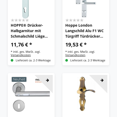
HOPPE® Drücker-
Hoppe London
Halbgarnitur mit
Langschild Alu F1 WC
Schmalschild Liège
Türgriff Türdrücker
1540/3357SN, innen,
Drückergarnitur
11,76 € *
19,53 € *
8/92 mm, Aluminium
113P/202SP
*
inkl. ges. MwSt.
zzgl.
*
inkl. ges. MwSt.
zzgl.
Versandkosten
Versandkosten
Lieferzeit ca. 2-3 Werktage
Lieferzeit ca. 2-3 Werktage
Neuheit