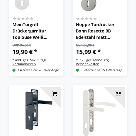
MeinTürgriff
Hoppe Türdrücker
Drückergarnitur
Bonn Rosette BB
Toulouse Weiß
Edelstahl matt
Türdrücker BB PZ WC
Türgriff
UVP 34,90 €
UVP 36,90 €
Drückergarnitur E150Z
19,90 € *
15,99 € *
*
inkl. ges. MwSt.
zzgl.
*
inkl. ges. MwSt.
zzgl.
Versandkosten
Versandkosten
Lieferzeit ca. 2-3 Werktage
Lieferzeit ca. 2-3 Werktage