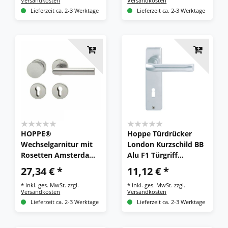
Versandkosten
Versandkosten
Lieferzeit ca. 2-3 Werktage
Lieferzeit ca. 2-3 Werktage
HOPPE®
Hoppe Türdrücker
Wechselgarnitur mit
London Kurzschild BB
Rosetten Amsterdam
Alu F1 Türgriff
E58/42KV/42KVS/1400
Türbeschlag
27,34 € *
11,12 € *
Z, Edelstahl
Klinke113P/202
*
inkl. ges. MwSt.
zzgl.
*
inkl. ges. MwSt.
zzgl.
Versandkosten
Versandkosten
Lieferzeit ca. 2-3 Werktage
Lieferzeit ca. 2-3 Werktage