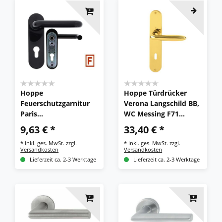
Hoppe
Hoppe Türdrücker
Feuerschutzgarnitur
Verona Langschild BB,
Paris
WC Messing F71
Feuerschutzbeschlag
Türbeschlag Türgriff
9,63 € *
33,40 € *
9/72 mm Stahltür
Türklinke
*
inkl. ges. MwSt.
zzgl.
*
inkl. ges. MwSt.
zzgl.
schwarz
Versandkosten
Versandkosten
Lieferzeit ca. 2-3 Werktage
Lieferzeit ca. 2-3 Werktage