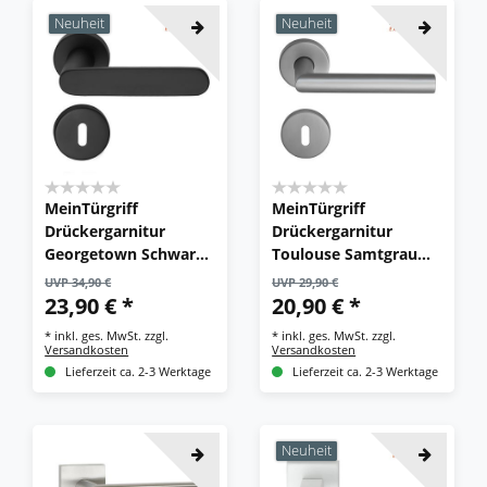
Neuheit
Neuheit
MeinTürgriff
MeinTürgriff
Drückergarnitur
Drückergarnitur
Georgetown Schwarz
Toulouse Samtgrau
Matt Türdrücker BB
Türdrücker BB PZ WC
UVP 34,90 €
UVP 29,90 €
PZ WC
Edelstahl Türgriff
23,90 € *
20,90 € *
*
inkl. ges. MwSt.
zzgl.
*
inkl. ges. MwSt.
zzgl.
Versandkosten
Versandkosten
Lieferzeit ca. 2-3 Werktage
Lieferzeit ca. 2-3 Werktage
Neuheit