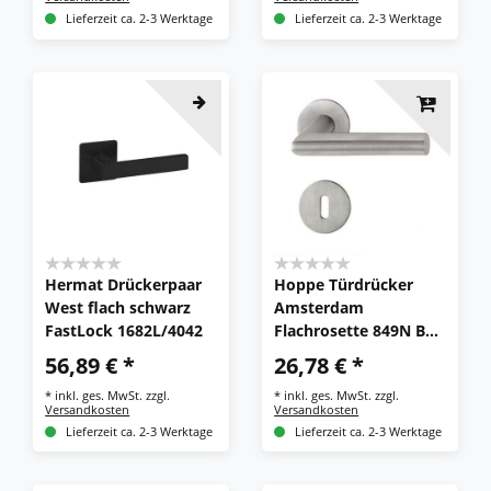
Lieferzeit ca. 2-3 Werktage
Lieferzeit ca. 2-3 Werktage
Hermat Drückerpaar
Hoppe Türdrücker
West flach schwarz
Amsterdam
FastLock 1682L/4042
Flachrosette 849N BB
rund Edelstahl Türgriff
56,89 € *
26,78 € *
Drücker
*
inkl. ges. MwSt.
zzgl.
*
inkl. ges. MwSt.
zzgl.
Versandkosten
Versandkosten
Lieferzeit ca. 2-3 Werktage
Lieferzeit ca. 2-3 Werktage