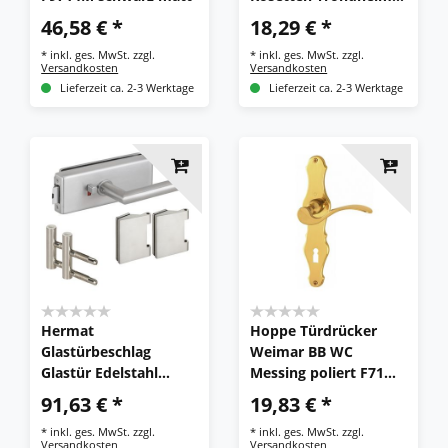
Edelstahl BB PZ WC
46,58 € *
18,29 € *
Türgriff
*
inkl. ges. MwSt.
zzgl.
*
inkl. ges. MwSt.
zzgl.
Versandkosten
Versandkosten
Lieferzeit ca. 2-3 Werktage
Lieferzeit ca. 2-3 Werktage
Hermat
Hoppe Türdrücker
Glastürbeschlag
Weimar BB WC
Glastür Edelstahl
Messing poliert F71
Türgriff Bad WC
Türgriff Türklinke
91,63 € *
19,83 € *
Genova Schloss
Türbeschlag
*
inkl. ges. MwSt.
zzgl.
*
inkl. ges. MwSt.
zzgl.
Versandkosten
Versandkosten