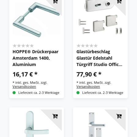
HOPPE® Drückerpaar
Glastürbeschlag
Amsterdam 1400,
Glastür Edelstahl
Aluminium
Türgriff Studio Office
Bänder Schloss Glas
16,17 € *
77,90 € *
SET
*
inkl. ges. MwSt.
zzgl.
*
inkl. ges. MwSt.
zzgl.
Versandkosten
Versandkosten
Lieferzeit ca. 2-3 Werktage
Lieferzeit ca. 2-3 Werktage