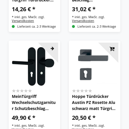
Drückergarnitur
Feuerschutzgarnitur
14,26 € *
31,02 € *
1510/273P
Feuerschutzbeschlag
*
inkl. ges. MwSt.
zzgl.
*
inkl. ges. MwSt.
zzgl.
Versandkosten
Versandkosten
Lieferzeit ca. 2-3 Werktage
Lieferzeit ca. 2-3 Werktage
MeinTürgriff
Hoppe Türdrücker
Wechselschutzgarnitu
Austin PZ Rosette Alu
r Schutzbeschlag
schwarz matt Türgriff
Edelstahl schwarz ES1
Türbeschlag
49,90 € *
20,50 € *
ZA
*
inkl. ges. MwSt.
zzgl.
*
inkl. ges. MwSt.
zzgl.