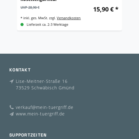
Gr
UVP 28,90 €
15,90 € *
UV
*
inkl. ges. MwSt.
zzgl.
Versandkosten
*
i
Lieferzeit ca. 2-3 Werktage
KONTAKT
Lise-Meitner-Straße 16
73529 Schwäbisch Gmünd
verkauf@mein-tuergriff.de
www.mein-tuergriff.de
SUPPORTZEITEN