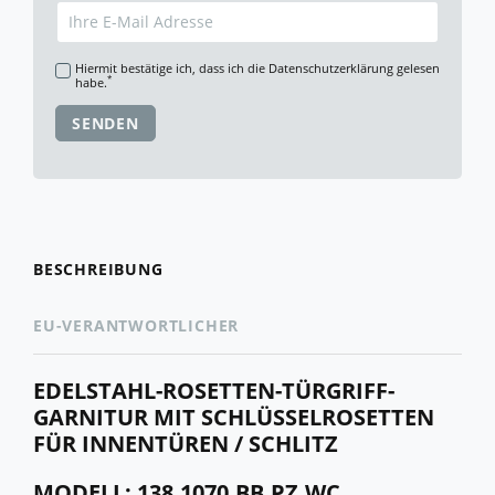
Hiermit bestätige ich, dass ich die
Daten­schutz­erklärung
gelesen
*
habe.
SENDEN
BESCHREIBUNG
EU-VERANTWORTLICHER
EDELSTAHL-ROSETTEN-TÜRGRIFF-
GARNITUR MIT SCHLÜSSELROSETTEN
FÜR INNENTÜREN / SCHLITZ
MODELL: 138.1070.BB.PZ.WC