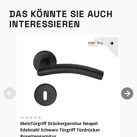
DAS KÖNNTE SIE AUCH
INTERESSIEREN
MeinTürgriff Drückergarnitur Neapel
M
Edelstahl Schwarz Türgriff Türdrücker
E
Rosettengarnitur
L