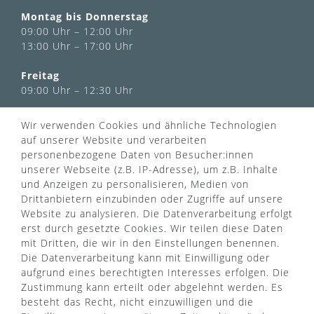
Montag bis Donnerstag
09:00 Uhr – 12:00 Uhr
13:00 Uhr – 17:00 Uhr
Freitag
09:00 Uhr – 12:30 Uhr
Wir verwenden Cookies und ähnliche Technologien
INFORMATIONEN
auf unserer Website und verarbeiten
Über uns
personenbezogene Daten von Besucher:innen
AGB
unserer Webseite (z.B. IP-Adresse), um z.B. Inhalte
Kontaktformular
Zahlung & Versand
und Anzeigen zu personalisieren, Medien von
FAQ
Datenschutz
Drittanbietern einzubinden oder Zugriffe auf unsere
Türgriff Lexikon
Impressum
Website zu analysieren. Die Datenverarbeitung erfolgt
Widerrufsrecht
Rücksendung
erst durch gesetzte Cookies. Wir teilen diese Daten
Sitemap
Markenwelt
mit Dritten, die wir in den Einstellungen benennen.
Die Datenverarbeitung kann mit Einwilligung oder
aufgrund eines berechtigten Interesses erfolgen. Die
Zustimmung kann erteilt oder abgelehnt werden. Es
Widerruf erklären
besteht das Recht, nicht einzuwilligen und die