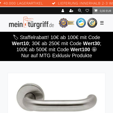
.000 LAGERARTIKEL
LIEFERUNG INNERHALB 2-3 WERK
0,00 EUR
☰
🏷️ Staffelrabatt! 10€ ab 100€ mit Code
Wert10
; 30€ ab 250€ mit Code
Wert30
;
100€ ab 500€ mit Code
Wert100
🤩
Nur auf MTG Exklusiv Produkte