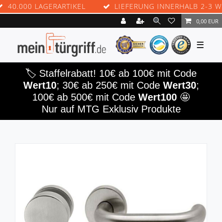
0.000 LAGERARTIKEL
LIEFERUNG INNERHALB 2-3 WERK
0,00 EUR
☰
🏷️ Staffelrabatt! 10€ ab 100€ mit Code
Wert10
; 30€ ab 250€ mit Code
Wert30
;
100€ ab 500€ mit Code
Wert100
🤩
Nur auf MTG Exklusiv Produkte