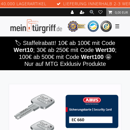
000 LAGERARTIKEL
LIEFERUNG INNERHALB 2-3 WERKT
0,00 EUR
☰
🏷️ Staffelrabatt! 10€ ab 100€ mit Code
Wert10
; 30€ ab 250€ mit Code
Wert30
;
100€ ab 500€ mit Code
Wert100
🤩
Nur auf MTG Exklusiv Produkte