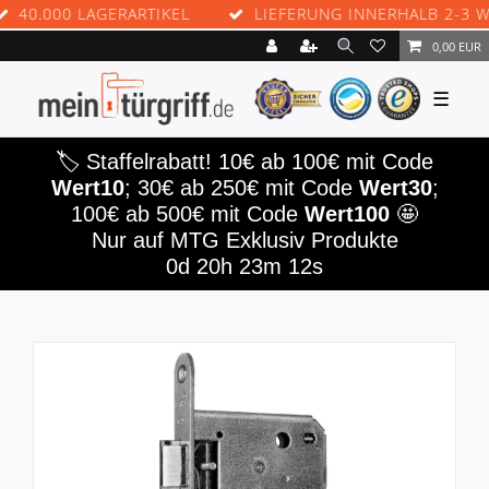
.000 LAGERARTIKEL
LIEFERUNG INNERHALB 2-3 WERK
0,00 EUR
☰
🏷️ Staffelrabatt! 10€ ab 100€ mit Code
Wert10
; 30€ ab 250€ mit Code
Wert30
;
100€ ab 500€ mit Code
Wert100
🤩
Nur auf MTG Exklusiv Produkte
0d 20h 23m 10s