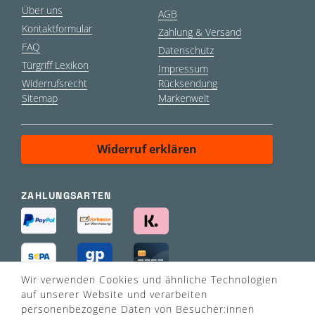
Über uns
AGB
Kontaktformular
Zahlung & Versand
FAQ
Datenschutz
Türgriff Lexikon
Impressum
Widerrufsrecht
Rücksendung
Sitemap
Markenwelt
Widerruf erklären
ZAHLUNGSARTEN
Wir verwenden Cookies und ähnliche Technologien
VERSANDART
auf unserer Website und verarbeiten
personenbezogene Daten von Besucher:innen