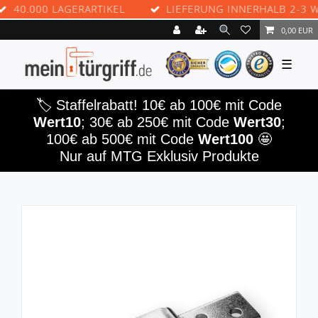
0.000 LAGERARTIKEL
LIEFERUNG INNERHALB 2-3 WER
0,00 EUR
☰
🏷️ Staffelrabatt! 10€ ab 100€ mit Code
Wert10
; 30€ ab 250€ mit Code
Wert30
;
100€ ab 500€ mit Code
Wert100
🤩
Nur auf MTG Exklusiv Produkte