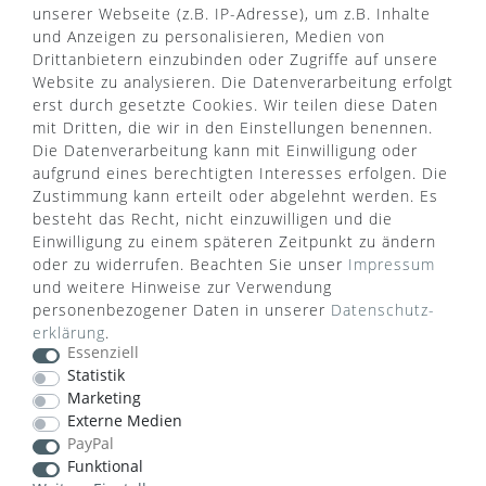
unserer Webseite (z.B. IP-Adresse), um z.B. Inhalte
und Anzeigen zu personalisieren, Medien von
Drittanbietern einzubinden oder Zugriffe auf unsere
Website zu analysieren. Die Datenverarbeitung erfolgt
erst durch gesetzte Cookies. Wir teilen diese Daten
mit Dritten, die wir in den Einstellungen benennen.
Die Datenverarbeitung kann mit Einwilligung oder
aufgrund eines berechtigten Interesses erfolgen. Die
Zustimmung kann erteilt oder abgelehnt werden. Es
besteht das Recht, nicht einzuwilligen und die
Einwilligung zu einem späteren Zeitpunkt zu ändern
oder zu widerrufen. Beachten Sie unser
Impressum
und weitere Hinweise zur Verwendung
WUSSTEN SIE SCHON?
personenbezogener Daten in unserer
Daten­schutz­
Das Käufersiegel des Händlerbunds garantiert Ihnen
erklärung
.
Essenziell
100%.-ige Zahlungssicherheit, größtmöglichen
Statistik
Datenschutz und Geld-zurück-Garantie bei Nicht-
Marketing
oder Falschlieferung.
Externe Medien
PayPal
Funktional