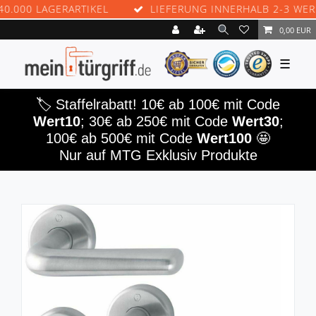
00 LAGERARTIKEL
LIEFERUNG INNERHALB 2-3 WERKTA
0,00 EUR
☰
🏷️ Staffelrabatt! 10€ ab 100€ mit Code
Wert10
; 30€ ab 250€ mit Code
Wert30
;
100€ ab 500€ mit Code
Wert100
🤩
Nur auf MTG Exklusiv Produkte