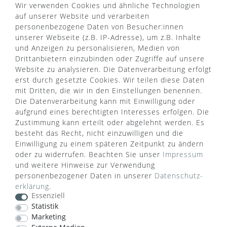
Wir verwenden Cookies und ähnliche Technologien
auf unserer Website und verarbeiten
VERSANDART
personenbezogene Daten von Besucher:innen
unserer Webseite (z.B. IP-Adresse), um z.B. Inhalte
und Anzeigen zu personalisieren, Medien von
Drittanbietern einzubinden oder Zugriffe auf unsere
Website zu analysieren. Die Datenverarbeitung erfolgt
erst durch gesetzte Cookies. Wir teilen diese Daten
mit Dritten, die wir in den Einstellungen benennen.
Die Datenverarbeitung kann mit Einwilligung oder
aufgrund eines berechtigten Interesses erfolgen. Die
Zustimmung kann erteilt oder abgelehnt werden. Es
besteht das Recht, nicht einzuwilligen und die
Einwilligung zu einem späteren Zeitpunkt zu ändern
oder zu widerrufen. Beachten Sie unser
Impressum
und weitere Hinweise zur Verwendung
personenbezogener Daten in unserer
Daten­schutz­
WUSSTEN SIE SCHON?
erklärung
.
Das Käufersiegel des Händlerbunds garantiert Ihnen
Essenziell
100%.-ige Zahlungssicherheit, größtmöglichen
Statistik
Datenschutz und Geld-zurück-Garantie bei Nicht-
Marketing
oder Falschlieferung.