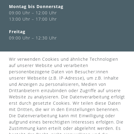
Montag bis Donnerstag
09:00 Uhr – 12:00 Uhr
13:00 Uhr – 17:00 Uhr
Freitag
09:00 Uhr – 12:30 Uhr
INFORMATIONEN
Wir verwenden Cookies und ähnliche Technologien
Über uns
auf unserer Website und verarbeiten
AGB
personenbezogene Daten von Besucher:innen
Kontaktformular
Zahlung & Versand
unserer Webseite (z.B. IP-Adresse), um z.B. Inhalte
FAQ
Datenschutz
und Anzeigen zu personalisieren, Medien von
Türgriff Lexikon
Impressum
Drittanbietern einzubinden oder Zugriffe auf unsere
Widerrufsrecht
Rücksendung
Website zu analysieren. Die Datenverarbeitung erfolgt
Sitemap
Markenwelt
erst durch gesetzte Cookies. Wir teilen diese Daten
mit Dritten, die wir in den Einstellungen benennen.
Die Datenverarbeitung kann mit Einwilligung oder
aufgrund eines berechtigten Interesses erfolgen. Die
Widerruf erklären
Zustimmung kann erteilt oder abgelehnt werden. Es