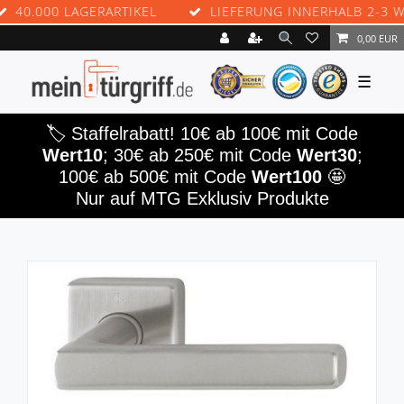
.000 LAGERARTIKEL
LIEFERUNG INNERHALB 2-3 WERK
0,00 EUR
☰
🏷️ Staffelrabatt! 10€ ab 100€ mit Code
Wert10
; 30€ ab 250€ mit Code
Wert30
;
100€ ab 500€ mit Code
Wert100
🤩
Nur auf MTG Exklusiv Produkte