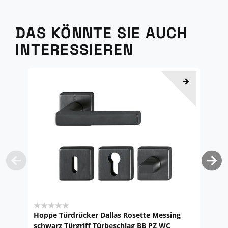
DAS KÖNNTE SIE AUCH
INTERESSIEREN
Hoppe Türdrücker Dallas Rosette Messing
H
schwarz Türgriff Türbeschlag BB PZ WC
D