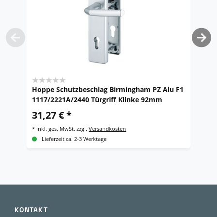
Hoppe Schutzbeschlag Birmingham PZ Alu F1
H
1117/2221A/2440 Türgriff Klinke 92mm
1
31,27 € *
2
*
inkl. ges. MwSt.
zzgl.
Versandkosten
*
i
Lieferzeit ca. 2-3 Werktage
KONTAKT