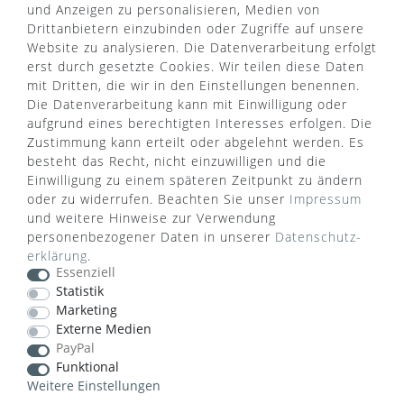
und Anzeigen zu personalisieren, Medien von
Drittanbietern einzubinden oder Zugriffe auf unsere
Website zu analysieren. Die Datenverarbeitung erfolgt
erst durch gesetzte Cookies. Wir teilen diese Daten
mit Dritten, die wir in den Einstellungen benennen.
Die Datenverarbeitung kann mit Einwilligung oder
aufgrund eines berechtigten Interesses erfolgen. Die
Zustimmung kann erteilt oder abgelehnt werden. Es
besteht das Recht, nicht einzuwilligen und die
Einwilligung zu einem späteren Zeitpunkt zu ändern
oder zu widerrufen. Beachten Sie unser
Impressum
WUSSTEN SIE SCHON?
und weitere Hinweise zur Verwendung
personenbezogener Daten in unserer
Daten­schutz­
Das Käufersiegel des Händlerbunds garantiert Ihnen
erklärung
.
100%.-ige Zahlungssicherheit, größtmöglichen
Essenziell
Datenschutz und Geld-zurück-Garantie bei Nicht-
Statistik
oder Falschlieferung.
Marketing
Externe Medien
PayPal
Funktional
Weitere Einstellungen