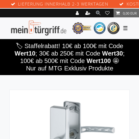
LIEFERUNG INNERHALB 2-3 WERKTAGEN
KOSTENL
0,00 EUR
☰
🏷️ Staffelrabatt! 10€ ab 100€ mit Code
Wert10
; 30€ ab 250€ mit Code
Wert30
;
100€ ab 500€ mit Code
Wert100
🤩
Nur auf MTG Exklusiv Produkte