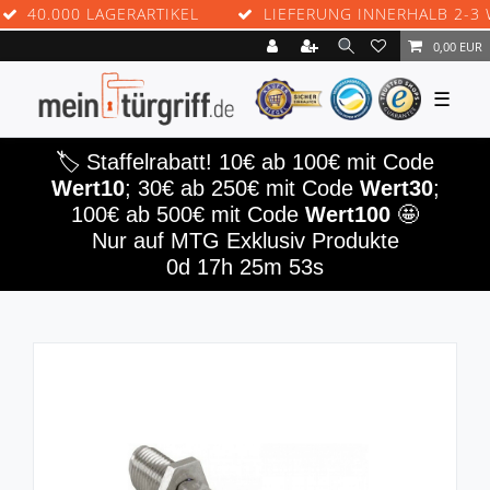
40.000 LAGERARTIKEL
LIEFERUNG INNERHALB 2-3 WE
0,00 EUR
☰
🏷️ Staffelrabatt! 10€ ab 100€ mit Code
Wert10
; 30€ ab 250€ mit Code
Wert30
;
100€ ab 500€ mit Code
Wert100
🤩
Nur auf MTG Exklusiv Produkte
0d 17h 25m 53s