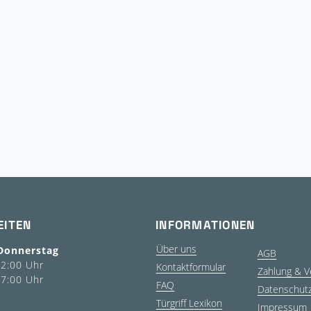
EITEN
INFORMATIONEN
Über uns
Donnerstag
AGB
12:00 Uhr
Kontaktformular
Zahlung & V
17:00 Uhr
FAQ
Datenschut
Türgriff Lexikon
Impressum