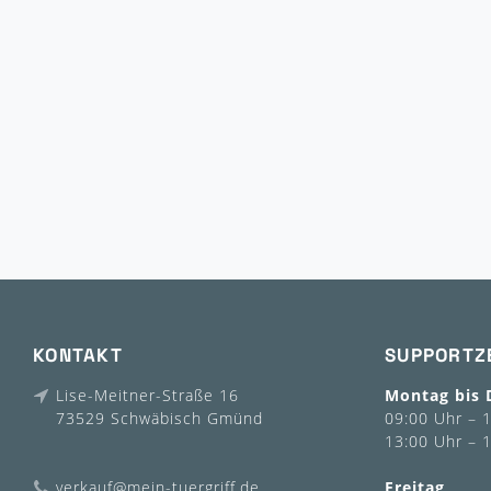
KONTAKT
SUPPORTZ
Lise-Meitner-Straße 16
Montag bis 
73529 Schwäbisch Gmünd
09:00 Uhr – 
13:00 Uhr – 
verkauf@mein-tuergriff.de
Freitag