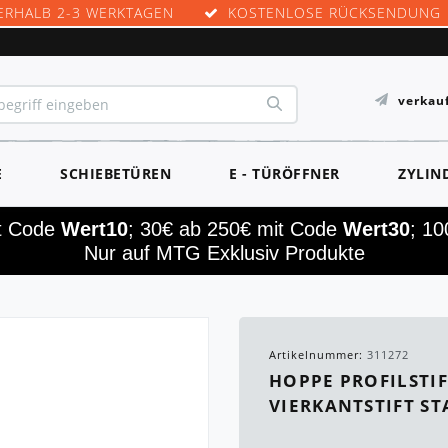
ERHALB 2-3 WERKTAGEN
KOSTENLOSE RÜCKSENDUNG
verkau
E
SCHIEBETÜREN
E - TÜRÖFFNER
ZYLIN
it Code
Wert10
; 30€ ab 250€ mit Code
Wert30
; 1
Nur auf MTG Exklusiv Produkte
Artikelnummer:
311272
HOPPE PROFILSTIF
VIERKANTSTIFT S