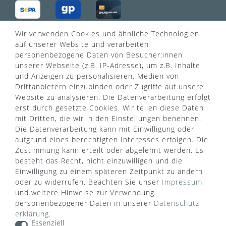
Wir verwenden Cookies und ähnliche Technologien
VERSANDART
auf unserer Website und verarbeiten
personenbezogene Daten von Besucher:innen
unserer Webseite (z.B. IP-Adresse), um z.B. Inhalte
und Anzeigen zu personalisieren, Medien von
Drittanbietern einzubinden oder Zugriffe auf unsere
Website zu analysieren. Die Datenverarbeitung erfolgt
erst durch gesetzte Cookies. Wir teilen diese Daten
mit Dritten, die wir in den Einstellungen benennen.
Die Datenverarbeitung kann mit Einwilligung oder
aufgrund eines berechtigten Interesses erfolgen. Die
Zustimmung kann erteilt oder abgelehnt werden. Es
besteht das Recht, nicht einzuwilligen und die
Einwilligung zu einem späteren Zeitpunkt zu ändern
oder zu widerrufen. Beachten Sie unser
Impressum
WUSSTEN SIE SCHON?
und weitere Hinweise zur Verwendung
personenbezogener Daten in unserer
Daten­schutz­
Das Käufersiegel des Händlerbunds garantiert Ihnen
erklärung
.
100%.-ige Zahlungssicherheit, größtmöglichen
Essenziell