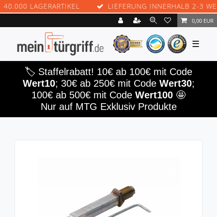
.000 LAGERARTIKEL
LIEFERUNG INNERHALB 2-3 WERK
0,00 EUR
☰
🏷️ Staffelrabatt! 10€ ab 100€ mit Code
Wert10
; 30€ ab 250€ mit Code
Wert30
;
100€ ab 500€ mit Code
Wert100
🤩
Nur auf MTG Exklusiv Produkte