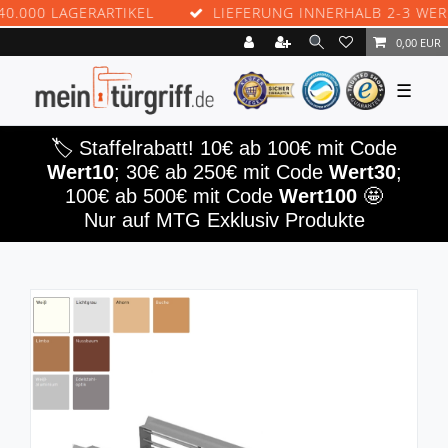
00 LAGERARTIKEL
LIEFERUNG INNERHALB 2-3 WERKTA
0,00 EUR
☰
🏷️ Staffelrabatt! 10€ ab 100€ mit Code
Wert10
; 30€ ab 250€ mit Code
Wert30
;
100€ ab 500€ mit Code
Wert100
🤩
Nur auf MTG Exklusiv Produkte