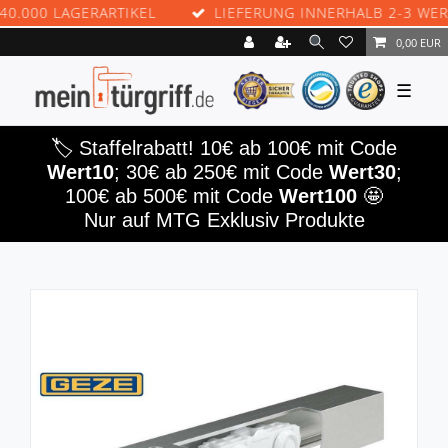
00 LAGERARTIKEL
LIEFERUNG INNERHALB 2-3 WERKTA
0,00 EUR
☰
🏷️ Staffelrabatt! 10€ ab 100€ mit Code
Wert10
; 30€ ab 250€ mit Code
Wert30
;
100€ ab 500€ mit Code
Wert100
🤩
Nur auf MTG Exklusiv Produkte