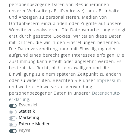
personenbezogene Daten von Besucher:innen
unserer Webseite (z.B. IP-Adresse), um z.B. Inhalte
und Anzeigen zu personalisieren, Medien von
Drittanbietern einzubinden oder Zugriffe auf unsere
Website zu analysieren. Die Datenverarbeitung erfolgt
erst durch gesetzte Cookies. Wir teilen diese Daten
mit Dritten, die wir in den Einstellungen benennen.
Die Datenverarbeitung kann mit Einwilligung oder
aufgrund eines berechtigten Interesses erfolgen. Die
Zustimmung kann erteilt oder abgelehnt werden. Es
besteht das Recht, nicht einzuwilligen und die
Einwilligung zu einem späteren Zeitpunkt zu ändern
oder zu widerrufen. Beachten Sie unser
Impressum
WUSSTEN SIE SCHON?
und weitere Hinweise zur Verwendung
personenbezogener Daten in unserer
Daten­schutz­
Das Käufersiegel des Händlerbunds garantiert Ihnen
erklärung
.
100%.-ige Zahlungssicherheit, größtmöglichen
Essenziell
Datenschutz und Geld-zurück-Garantie bei Nicht-
Statistik
oder Falschlieferung.
Marketing
Externe Medien
PayPal