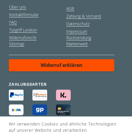
Über uns
AGB
Kontaktformular
Zahlung & Versand
FAQ
Datenschutz
Türgriff Lexikon
Impressum
Widerrufsrecht
Rücksendung
Sitemap
Markenwelt
Widerruf erklären
ZAHLUNGSARTEN
Wir verwenden Cookies und ähnliche Technologien
VERSANDART
auf unserer Website und verarbeiten