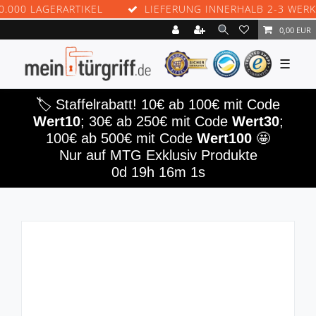
 LAGERARTIKEL
LIEFERUNG INNERHALB 2-3 WERKTAGE
0,00 EUR
☰
🏷️ Staffelrabatt! 10€ ab 100€ mit Code
Wert10
; 30€ ab 250€ mit Code
Wert30
;
100€ ab 500€ mit Code
Wert100
🤩
Nur auf MTG Exklusiv Produkte
0d 19h 15m 59s