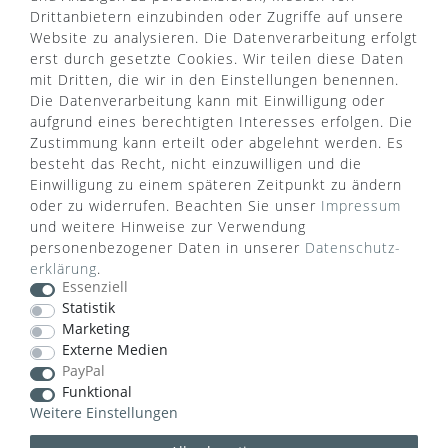
Drittanbietern einzubinden oder Zugriffe auf unsere
Website zu analysieren. Die Datenverarbeitung erfolgt
erst durch gesetzte Cookies. Wir teilen diese Daten
mit Dritten, die wir in den Einstellungen benennen.
Die Datenverarbeitung kann mit Einwilligung oder
aufgrund eines berechtigten Interesses erfolgen. Die
Zustimmung kann erteilt oder abgelehnt werden. Es
besteht das Recht, nicht einzuwilligen und die
Einwilligung zu einem späteren Zeitpunkt zu ändern
oder zu widerrufen. Beachten Sie unser
Impressum
und weitere Hinweise zur Verwendung
personenbezogener Daten in unserer
Daten­schutz­
erklärung
.
WUSSTEN SIE SCHON?
Essenziell
Statistik
Das Käufersiegel des Händlerbunds garantiert Ihnen
Marketing
100%.-ige Zahlungssicherheit, größtmöglichen
Externe Medien
Datenschutz und Geld-zurück-Garantie bei Nicht-
PayPal
oder Falschlieferung.
Funktional
Weitere Einstellungen