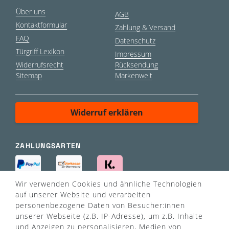
Über uns
AGB
Kontaktformular
Zahlung & Versand
FAQ
Datenschutz
Türgriff Lexikon
Impressum
Widerrufsrecht
Rücksendung
Sitemap
Markenwelt
Widerruf erklären
ZAHLUNGSARTEN
Wir verwenden Cookies und ähnliche Technologien
auf unserer Website und verarbeiten
personenbezogene Daten von Besucher:innen
unserer Webseite (z.B. IP-Adresse), um z.B. Inhalte
VERSANDART
und Anzeigen zu personalisieren, Medien von