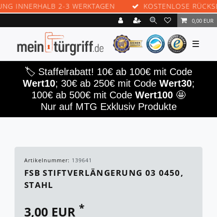
G INNERHALB 2-3 WERKTAGEN
KOSTENLOSE RÜCKSE
0,00 EUR
☰
🏷️ Staffelrabatt! 10€ ab 100€ mit Code
Wert10
; 30€ ab 250€ mit Code
Wert30
;
100€ ab 500€ mit Code
Wert100
🤩
Nur auf MTG Exklusiv Produkte
Artikelnummer:
139641
FSB STIFTVERLÄNGERUNG 03 0450,
STAHL
*
3,00 EUR