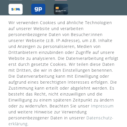
Wir verwenden Cookies und ähnliche Technologien
VERSANDART
auf unserer Website und verarbeiten
personenbezogene Daten von Besucher:innen
unserer Webseite (z.B. IP-Adresse), um z.B. Inhalte
und Anzeigen zu personalisieren, Medien von
Drittanbietern einzubinden oder Zugriffe auf unsere
Website zu analysieren. Die Datenverarbeitung erfolgt
erst durch gesetzte Cookies. Wir teilen diese Daten
mit Dritten, die wir in den Einstellungen benennen.
Die Datenverarbeitung kann mit Einwilligung oder
aufgrund eines berechtigten Interesses erfolgen. Die
Zustimmung kann erteilt oder abgelehnt werden. Es
besteht das Recht, nicht einzuwilligen und die
Einwilligung zu einem späteren Zeitpunkt zu ändern
oder zu widerrufen. Beachten Sie unser
Impressum
WUSSTEN SIE SCHON?
und weitere Hinweise zur Verwendung
personenbezogener Daten in unserer
Daten­schutz­
Das Käufersiegel des Händlerbunds garantiert Ihnen
erklärung
.
100%.-ige Zahlungssicherheit, größtmöglichen