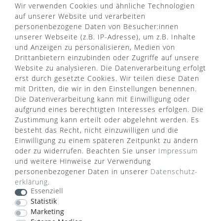
Wir verwenden Cookies und ähnliche Technologien
VERSANDART
auf unserer Website und verarbeiten
personenbezogene Daten von Besucher:innen
unserer Webseite (z.B. IP-Adresse), um z.B. Inhalte
und Anzeigen zu personalisieren, Medien von
Drittanbietern einzubinden oder Zugriffe auf unsere
Website zu analysieren. Die Datenverarbeitung erfolgt
erst durch gesetzte Cookies. Wir teilen diese Daten
mit Dritten, die wir in den Einstellungen benennen.
Die Datenverarbeitung kann mit Einwilligung oder
aufgrund eines berechtigten Interesses erfolgen. Die
Zustimmung kann erteilt oder abgelehnt werden. Es
besteht das Recht, nicht einzuwilligen und die
Einwilligung zu einem späteren Zeitpunkt zu ändern
oder zu widerrufen. Beachten Sie unser
Impressum
WUSSTEN SIE SCHON?
und weitere Hinweise zur Verwendung
personenbezogener Daten in unserer
Daten­schutz­
Das Käufersiegel des Händlerbunds garantiert Ihnen
erklärung
.
100%.-ige Zahlungssicherheit, größtmöglichen
Essenziell
Datenschutz und Geld-zurück-Garantie bei Nicht-
Statistik
oder Falschlieferung.
Marketing