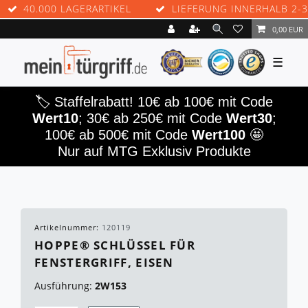
40.000 LAGERARTIKEL
LIEFERUNG INNERHALB 2-3 W
0,00 EUR
☰
🏷️ Staffelrabatt! 10€ ab 100€ mit Code
Wert10
; 30€ ab 250€ mit Code
Wert30
;
100€ ab 500€ mit Code
Wert100
🤩
Nur auf MTG Exklusiv Produkte
Artikelnummer:
120119
HOPPE® SCHLÜSSEL FÜR
FENSTERGRIFF, EISEN
Ausführung:
2W153