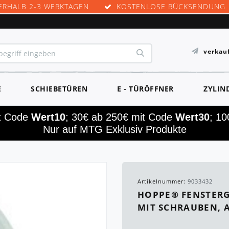
ERHALB 2-3 WERKTAGEN
KOSTENLOSE RÜCKSENDUNG
verkau
E
SCHIEBETÜREN
E - TÜRÖFFNER
ZYLIN
it Code
Wert10
; 30€ ab 250€ mit Code
Wert30
; 1
Nur auf MTG Exklusiv Produkte
Artikelnummer:
9033432
HOPPE® FENSTERGR
IT SCHRAUBEN, A