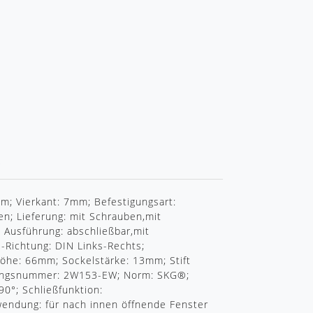
R
m; Vierkant: 7mm; Befestigungsart:
en; Lieferung: mit Schrauben,mit
f; Ausführung: abschließbar,mit
N-Richtung: DIN Links-Rechts;
he: 66mm; Sockelstärke: 13mm; Stift
ßungsnummer: 2W153-EW; Norm: SKG®;
90°; Schließfunktion:
wendung: für nach innen öffnende Fenster