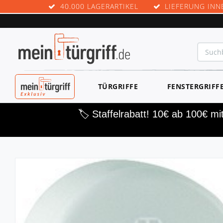
40.000 LAGERARTIKEL
LIEFERUNG INN
MEINTÜRGRIF
TÜRGRIFFE
FENSTERGRIFF
F EXKLUSIV
🏷️ Staffelrabatt! 10€ ab 100€ m