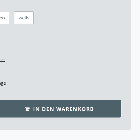
ben
weiß
ten
age
IN DEN WARENKORB