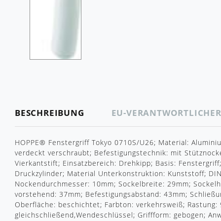
BESCHREIBUNG
EU-VERANTWORTLICHE
HOPPE® Fenstergriff Tokyo 0710S/U26; Material: Aluminiu
verdeckt verschraubt; Befestigungstechnik: mit Stütznock
Vierkantstift; Einsatzbereich: Drehkipp; Basis: Fenstergrif
Druckzylinder; Material Unterkonstruktion: Kunststoff; DI
Nockendurchmesser: 10mm; Sockelbreite: 29mm; Sockelhö
vorstehend: 37mm; Befestigungsabstand: 43mm; Schlie
Oberfläche: beschichtet; Farbton: verkehrsweiß; Rastung: 
gleichschließend,Wendeschlüssel; Griffform: gebogen; An