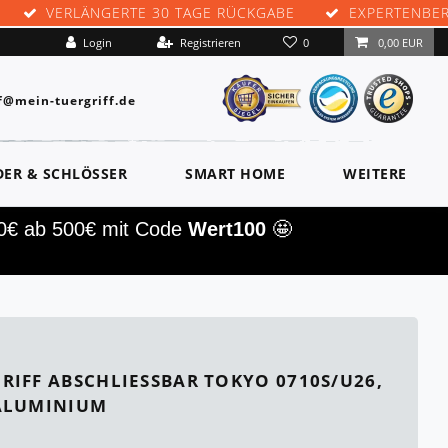
VERLÄNGERTE 30 TAGE RÜCKGABE
EXPERTENBE
0
Login
Registrieren
0,00 EUR
f@mein-tuergriff.de
DER & SCHLÖSSER
SMART HOME
WEITERE
00€ ab 500€ mit Code
Wert100
🤩
IFF ABSCHLIESSBAR TOKYO 0710S/U26, M
LUMINIUM