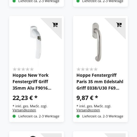
Lieferzeit ca. 2-3 Werktage
Lieferzeit ca. 2-3 Werktage
Hoppe New York
Hoppe Fenstergriff
Fenstergriff Griff
Paris 35 mm Edelstahl
35mm Alu F9016
Griff E038/U30 F69
0810S/U10 TBT1
Fensterolive U-Form
22,23 € *
9,87 € *
abschließbar
*
inkl. ges. MwSt.
zzgl.
*
inkl. ges. MwSt.
zzgl.
Versandkosten
Versandkosten
Lieferzeit ca. 2-3 Werktage
Lieferzeit ca. 2-3 Werktage