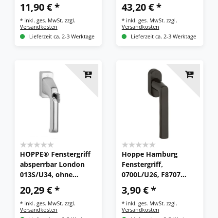
F31-1 edelstahloptik
F69 Secu E0800/US956
11,90 € *
43,20 € *
*
inkl. ges. MwSt.
zzgl.
*
inkl. ges. MwSt.
zzgl.
Versandkosten
Versandkosten
Lieferzeit ca. 2-3 Werktage
Lieferzeit ca. 2-3 Werktage
HOPPE® Fenstergriff
Hoppe Hamburg
absperrbar London
Fenstergriff,
013S/U34, ohne
0700L/U26, F8707
Schrauben,
dunkelbraun
20,29 € *
3,90 € *
Aluminium
*
inkl. ges. MwSt.
zzgl.
*
inkl. ges. MwSt.
zzgl.
Versandkosten
Versandkosten