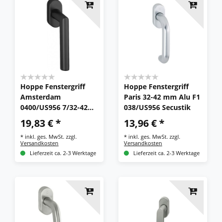
Hoppe Fenstergriff
Hoppe Fenstergriff
Amsterdam
Paris 32-42 mm Alu F1
0400/US956 7/32-42
038/US956 Secustik
mm Edelstahl schwarz
19,83 € *
13,96 € *
Griff
*
inkl. ges. MwSt.
zzgl.
*
inkl. ges. MwSt.
zzgl.
Versandkosten
Versandkosten
Lieferzeit ca. 2-3 Werktage
Lieferzeit ca. 2-3 Werktage