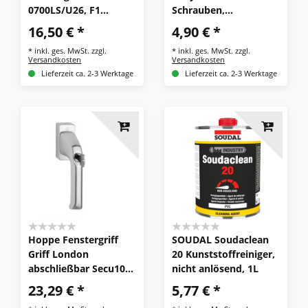
0700LS/U26, F1
Schrauben,
silberfarben,
Aluminium, 8167512
16,50 € *
4,90 € *
abschließbar
*
inkl. ges. MwSt.
zzgl.
*
inkl. ges. MwSt.
zzgl.
Versandkosten
Versandkosten
Lieferzeit ca. 2-3 Werktage
Lieferzeit ca. 2-3 Werktage
Hoppe Fenstergriff
SOUDAL Soudaclean
Griff London
20 Kunststoffreiniger,
abschließbar Secu100
nicht anlösend, 1L
32 mm Alu 013S/U34
23,29 € *
5,77 € *
100NM