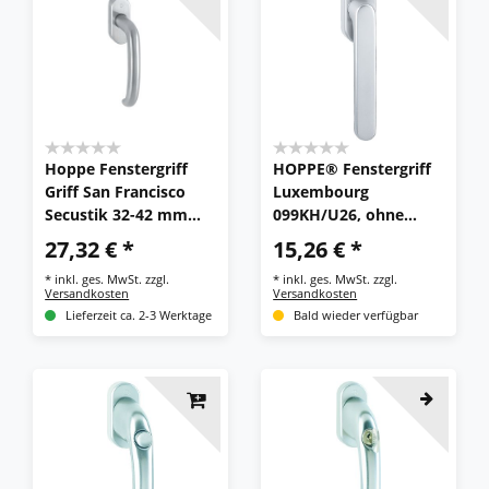
Hoppe Fenstergriff
HOPPE® Fenstergriff
Griff San Francisco
Luxembourg
Secustik 32-42 mm
099KH/U26, ohne
Edelstahl matt
Schrauben,
27,32 € *
15,26 € *
E0301/US956
Aluminium
*
inkl. ges. MwSt.
zzgl.
*
inkl. ges. MwSt.
zzgl.
Versandkosten
Versandkosten
Lieferzeit ca. 2-3 Werktage
Bald wieder verfügbar