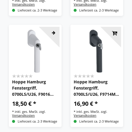
*
inkl. ges. MwSt.
zzgl.
*
inkl. ges. MwSt.
zzgl.
Versandkosten
Versandkosten
Lieferzeit ca. 2-3 Werktage
Lieferzeit ca. 2-3 Werktage
Hoppe Hamburg
Hoppe Hamburg
Fenstergriff,
Fenstergriff,
0700LS/U26, F9016
0700LS/U26, F9714M
verkehrsweiß,
schwarz matt,
18,50 € *
16,90 € *
abschließbar, Secu100
abschließbar
*
inkl. ges. MwSt.
zzgl.
*
inkl. ges. MwSt.
zzgl.
Versandkosten
Versandkosten
Lieferzeit ca. 2-3 Werktage
Lieferzeit ca. 2-3 Werktage