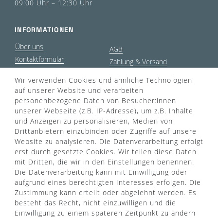
09:00 Uhr – 12:30 Uhr
INFORMATIONEN
Über uns
AGB
Kontaktformular
Zahlung & Versand
FAQ
Datenschutz
Wir verwenden Cookies und ähnliche Technologien
Türgriff Lexikon
Impressum
auf unserer Website und verarbeiten
Widerrufsrecht
Rücksendung
personenbezogene Daten von Besucher:innen
Sitemap
Markenwelt
unserer Webseite (z.B. IP-Adresse), um z.B. Inhalte
und Anzeigen zu personalisieren, Medien von
Drittanbietern einzubinden oder Zugriffe auf unsere
Website zu analysieren. Die Datenverarbeitung erfolgt
Widerruf erklären
erst durch gesetzte Cookies. Wir teilen diese Daten
mit Dritten, die wir in den Einstellungen benennen.
Die Datenverarbeitung kann mit Einwilligung oder
ZAHLUNGSARTEN
aufgrund eines berechtigten Interesses erfolgen. Die
Zustimmung kann erteilt oder abgelehnt werden. Es
besteht das Recht, nicht einzuwilligen und die
Einwilligung zu einem späteren Zeitpunkt zu ändern