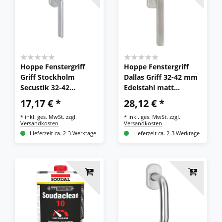
Hoppe Fenstergriff
Hoppe Fenstergriff
Griff Stockholm
Dallas Griff 32-42 mm
Secustik 32-42
Edelstahl matt
Edelstahl F69
E0643/US944 F69
17,17 € *
28,12 € *
E0140/US956
Secustik
*
inkl. ges. MwSt.
zzgl.
*
inkl. ges. MwSt.
zzgl.
Versandkosten
Versandkosten
Lieferzeit ca. 2-3 Werktage
Lieferzeit ca. 2-3 Werktage