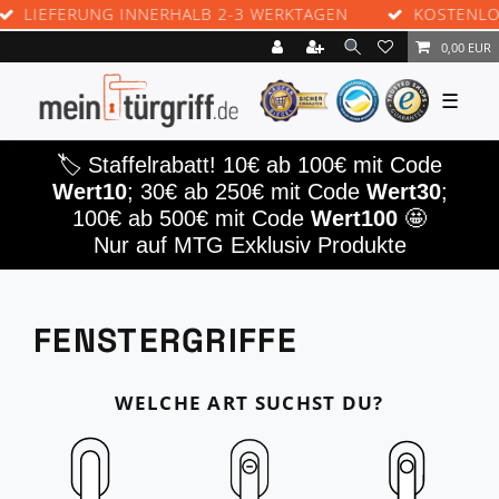
NG INNERHALB 2-3 WERKTAGEN
KOSTENLOSE RÜCKSE
0,00 EUR
☰
🏷️ Staffelrabatt! 10€ ab 100€ mit Code
Wert10
; 30€ ab 250€ mit Code
Wert30
;
100€ ab 500€ mit Code
Wert100
🤩
Nur auf MTG Exklusiv Produkte
FENSTERGRIFFE
WELCHE ART SUCHST DU?