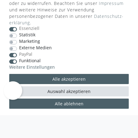
oder zu widerrufen. Beachten Sie unser
Impressum
und weitere Hinweise zur Verwendung
VERSANDART
personenbezogener Daten in unserer
Daten­schutz­
erklärung
.
Essenziell
Statistik
Marketing
Externe Medien
PayPal
Funktional
Weitere Einstellungen
Alle akzeptieren
Auswahl akzeptieren
WUSSTEN SIE SCHON?
Alle ablehnen
Das Käufersiegel des Händlerbunds garantiert Ihnen
100%.-ige Zahlungssicherheit, größtmöglichen
Datenschutz und Geld-zurück-Garantie bei Nicht-
oder Falschlieferung.