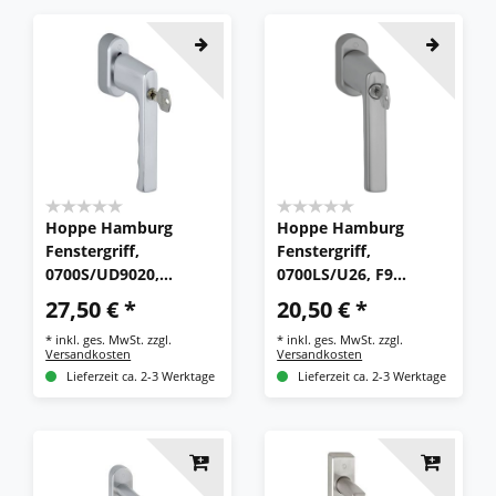
Hoppe Hamburg
Hoppe Hamburg
Fenstergriff,
Fenstergriff,
0700S/UD9020,
0700LS/U26, F9
SecuForte,
stahlfarben,
27,50 € *
20,50 € *
abschließbar
abschließbar, Secu100
*
inkl. ges. MwSt.
zzgl.
*
inkl. ges. MwSt.
zzgl.
Versandkosten
Versandkosten
Lieferzeit ca. 2-3 Werktage
Lieferzeit ca. 2-3 Werktage