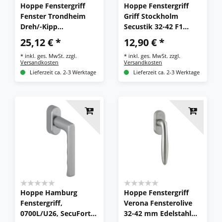
Hoppe Fenstergriff
Hoppe Fenstergriff
Fenster Trondheim
Griff Stockholm
Dreh/-Kipp
Secustik 32-42 F1
E0430/US956 Edelstahl
0140/US952
25,12 € *
12,90 € *
32-42mm
*
inkl. ges. MwSt.
zzgl.
*
inkl. ges. MwSt.
zzgl.
Versandkosten
Versandkosten
Lieferzeit ca. 2-3 Werktage
Lieferzeit ca. 2-3 Werktage
Hoppe Hamburg
Hoppe Fenstergriff
Fenstergriff,
Verona Fensterolive
0700L/U26, SecuForte,
32-42 mm Edelstahl