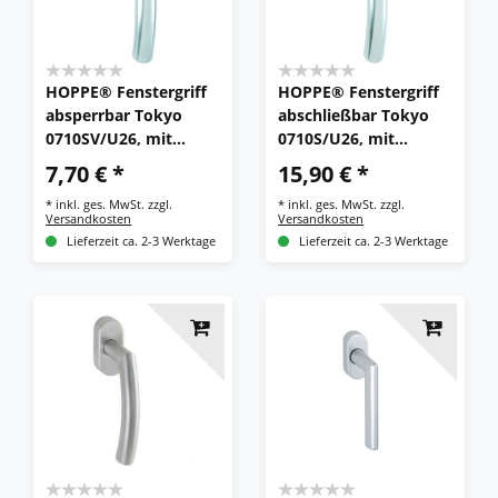
HOPPE® Fenstergriff
HOPPE® Fenstergriff
absperrbar Tokyo
abschließbar Tokyo
0710SV/U26, mit
0710S/U26, mit
Schrauben,
Schrauben,
7,70 € *
15,90 € *
Aluminium
Aluminium
*
inkl. ges. MwSt.
zzgl.
*
inkl. ges. MwSt.
zzgl.
Versandkosten
Versandkosten
Lieferzeit ca. 2-3 Werktage
Lieferzeit ca. 2-3 Werktage