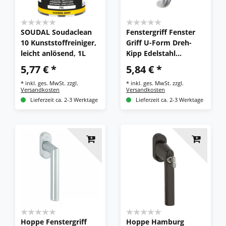
SOUDAL Soudaclean
Fenstergriff Fenster
10 Kunststoffreiniger,
Griff U-Form Dreh-
leicht anlösend, 1L
Kipp Edelstahl
138.1070.FG 24/31-
5,77 € *
5,84 € *
36/42
*
inkl. ges. MwSt.
zzgl.
*
inkl. ges. MwSt.
zzgl.
Versandkosten
Versandkosten
Lieferzeit ca. 2-3 Werktage
Lieferzeit ca. 2-3 Werktage
Hoppe Fenstergriff
Hoppe Hamburg