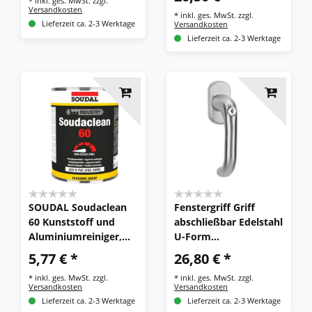
*
inkl. ges. MwSt.
zzgl.
abschließbar, Secu100
Versandkosten
*
inkl. ges. MwSt.
zzgl.
Lieferzeit ca. 2-3 Werktage
Versandkosten
Lieferzeit ca. 2-3 Werktage
SOUDAL Soudaclean
Fenstergriff Griff
60 Kunststoff und
abschließbar Edelstahl
Aluminiumreiniger,
U-Form
nicht anlösend, 1L
138.1070.FG.ES 24/31-
5,77 € *
26,80 € *
36/42
*
inkl. ges. MwSt.
zzgl.
*
inkl. ges. MwSt.
zzgl.
Versandkosten
Versandkosten
Lieferzeit ca. 2-3 Werktage
Lieferzeit ca. 2-3 Werktage