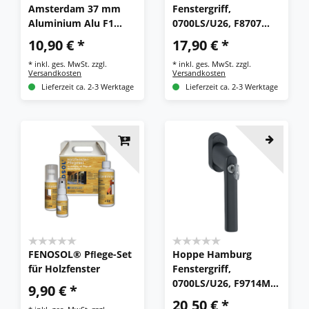
Amsterdam 37 mm
Fenstergriff,
Aluminium Alu F1
0700LS/U26, F8707
0400/U30 Fensterolive
dunkelbraun,
10,90 € *
17,90 € *
Griff
abschließbar, Secu100
*
inkl. ges. MwSt.
zzgl.
*
inkl. ges. MwSt.
zzgl.
Versandkosten
Versandkosten
Lieferzeit ca. 2-3 Werktage
Lieferzeit ca. 2-3 Werktage
FENOSOL® Pﬂege-Set
Hoppe Hamburg
für Holzfenster
Fenstergriff,
0700LS/U26, F9714M
9,90 € *
schwarz matt,
20,50 € *