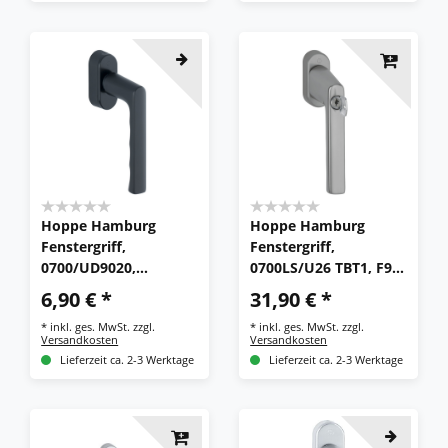
Hoppe Hamburg
Hoppe Hamburg
Fenstergriff,
Fenstergriff,
0700/UD9020,
0700LS/U26 TBT1, F9
SecuForte, F9714M
stahlfarben
6,90 € *
31,90 € *
schwarz matt
*
inkl. ges. MwSt.
zzgl.
*
inkl. ges. MwSt.
zzgl.
Versandkosten
Versandkosten
Lieferzeit ca. 2-3 Werktage
Lieferzeit ca. 2-3 Werktage