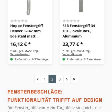
Hoppe Fenstergriff
FSB Fenstergriff 34
Denver 32-42 mm
1015, ovale Ros.,
Edelstahl matt
Aluminium
E0310/US956 F69
16,12 € *
23,77 € *
Secustik Griff
*
inkl. ges. MwSt.
zzgl.
*
inkl. ges. MwSt.
zzgl.
Versandkosten
Versandkosten
Lieferzeit ca. 2-3 Werktage
Lieferzeit ca. 2-3 Werktage
1
2
3
FENSTERBESCHLÄGE:
FUNKTIONALITÄT TRIFFT AUF DESIGN
Die Fenstergriffe von Mein-Türgriff.de sind nicht nur