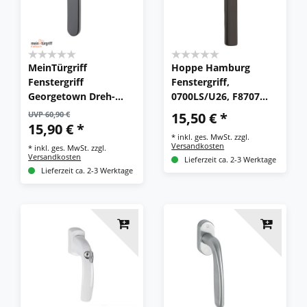
MeinTürgriff
Hoppe Hamburg
Fenstergriff
Fenstergriff,
Georgetown Dreh-
0700LS/U26, F8707
Kipp Schwarz matt
dunkelbraun,
UVP 60,90 €
15,50 € *
7mm 24/31-36/42
abschließbar
15,90 € *
*
inkl. ges. MwSt.
zzgl.
Versandkosten
*
inkl. ges. MwSt.
zzgl.
Versandkosten
Lieferzeit ca. 2-3 Werktage
Lieferzeit ca. 2-3 Werktage