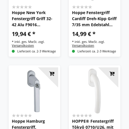
Hoppe New York
Hoppe Fenstergriff
Fenstergriff Griff 32-
Cardiff Dreh-Kipp Griff
42 Alu F9016
7/35 mm Edelstahl
0810S/US10 100NM
matt E0850/U23 F69
19,94 € *
14,99 € *
abschließbar
*
inkl. ges. MwSt.
zzgl.
*
inkl. ges. MwSt.
zzgl.
Versandkosten
Versandkosten
Lieferzeit ca. 2-3 Werktage
Lieferzeit ca. 2-3 Werktage
Hoppe Hamburg
HOPPE® Fenstergriff
Fenstergriff,
Tôkyô 0710/U26, mit