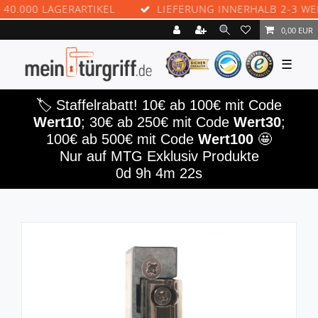
000 LAGERARTIKEL
LIEFERUNG INNERHALB 2-3 WERKT
0,00 EUR
☰
🏷️ Staffelrabatt! 10€ ab 100€ mit Code
Wert10
; 30€ ab 250€ mit Code
Wert30
;
100€ ab 500€ mit Code
Wert100
🤩
Nur auf MTG Exklusiv Produkte
0d 9h 4m 22s