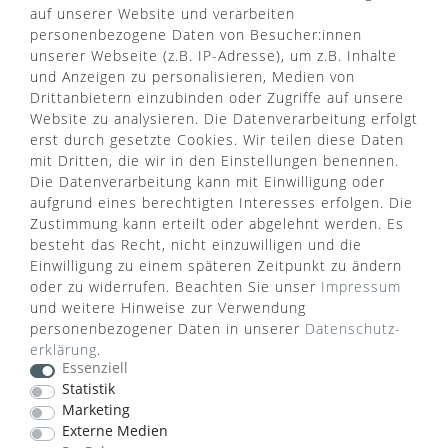
Über uns
auf unserer Website und verarbeiten
AGB
personenbezogene Daten von Besucher:innen
Kontaktformular
Zahlung & Versand
unserer Webseite (z.B. IP-Adresse), um z.B. Inhalte
FAQ
Datenschutz
und Anzeigen zu personalisieren, Medien von
Türgriff Lexikon
Impressum
Drittanbietern einzubinden oder Zugriffe auf unsere
Widerrufsrecht
Rücksendung
Website zu analysieren. Die Datenverarbeitung erfolgt
Sitemap
Markenwelt
erst durch gesetzte Cookies. Wir teilen diese Daten
mit Dritten, die wir in den Einstellungen benennen.
Die Datenverarbeitung kann mit Einwilligung oder
aufgrund eines berechtigten Interesses erfolgen. Die
Widerruf erklären
Zustimmung kann erteilt oder abgelehnt werden. Es
besteht das Recht, nicht einzuwilligen und die
Einwilligung zu einem späteren Zeitpunkt zu ändern
ZAHLUNGSARTEN
oder zu widerrufen. Beachten Sie unser
Impressum
und weitere Hinweise zur Verwendung
personenbezogener Daten in unserer
Daten­schutz­
erklärung
.
Essenziell
Statistik
Marketing
VERSANDART
Externe Medien