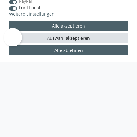
PayPal
Funktional
Weitere Einstellungen
Alle akzeptieren
Auswahl akzeptieren
Alle ablehnen
WUSSTEN SIE SCHON?
Das Käufersiegel des Händlerbunds garantiert Ihnen
100%.-ige Zahlungssicherheit, größtmöglichen
Datenschutz und Geld-zurück-Garantie bei Nicht-
oder Falschlieferung.