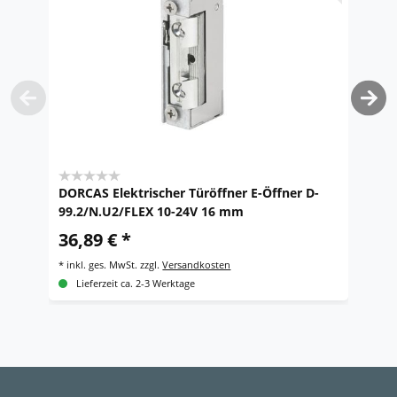
DORCAS Elektrischer Türöffner E-Öffner D-
Do
99.2/N.U2/FLEX 10-24V 16 mm
T
2
36,89 € *
1
*
inkl. ges. MwSt.
zzgl.
Versandkosten
*
i
Lieferzeit ca. 2-3 Werktage