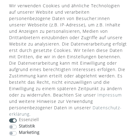
Wir verwenden Cookies und ähnliche Technologien
auf unserer Website und verarbeiten
personenbezogene Daten von Besucher:innen
unserer Webseite (z.B. IP-Adresse), um z.B. Inhalte
VERSANDART
und Anzeigen zu personalisieren, Medien von
Drittanbietern einzubinden oder Zugriffe auf unsere
Website zu analysieren. Die Datenverarbeitung erfolgt
erst durch gesetzte Cookies. Wir teilen diese Daten
mit Dritten, die wir in den Einstellungen benennen.
Die Datenverarbeitung kann mit Einwilligung oder
aufgrund eines berechtigten Interesses erfolgen. Die
Zustimmung kann erteilt oder abgelehnt werden. Es
besteht das Recht, nicht einzuwilligen und die
Einwilligung zu einem späteren Zeitpunkt zu ändern
oder zu widerrufen. Beachten Sie unser
Impressum
und weitere Hinweise zur Verwendung
personenbezogener Daten in unserer
Daten­schutz­
erklärung
.
WUSSTEN SIE SCHON?
Essenziell
Statistik
Das Käufersiegel des Händlerbunds garantiert Ihnen
Marketing
100%.-ige Zahlungssicherheit, größtmöglichen