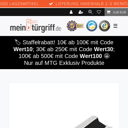
GERARTIKEL
LIEFERUNG INNERHALB 2-3 WERKTAGEN
0,00 EUR
☰
🏷️ Staffelrabatt! 10€ ab 100€ mit Code
Wert10
; 30€ ab 250€ mit Code
Wert30
;
100€ ab 500€ mit Code
Wert100
🤩
Nur auf MTG Exklusiv Produkte