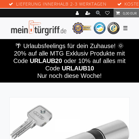
LIEFERUNG INNERHALB 2-3 WERKTAGEN
KOSTENLO
0,00 EUR
☰
🌴️ Urlaubsfeelings für dein Zuhause! 🌞
20% auf alle MTG Exklusiv Produkte mit
Code
URLAUB20
oder 10% auf alles mit
Code
URLAUB10
Nur noch diese Woche!