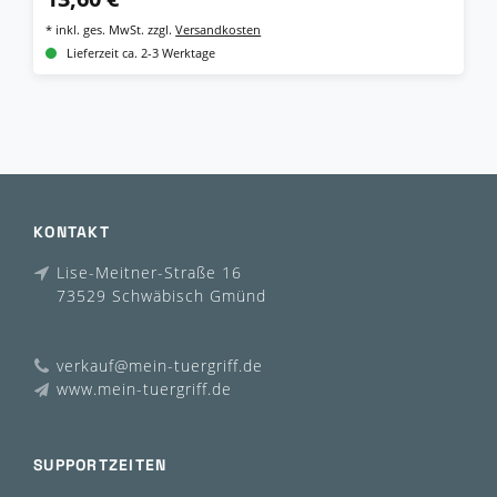
*
inkl. ges. MwSt.
zzgl.
Versandkosten
Lieferzeit ca. 2-3 Werktage
KONTAKT
Lise-Meitner-Straße 16
73529 Schwäbisch Gmünd
verkauf@mein-tuergriff.de
www.mein-tuergriff.de
SUPPORTZEITEN