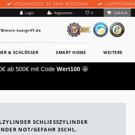
VERLÄNGERTE 30 TAGE RÜCKGABE
EXPERTENBE
0
Login
Registrieren
0,00 EUR
f@mein-tuergriff.de
DER & SCHLÖSSER
SMART HOME
WEITERE
00€ ab 500€ mit Code
Wert100
🤩
LZYLINDER SCHLIESSZYLINDER Z
NDER NOT/GEFAHR 3SCHL.