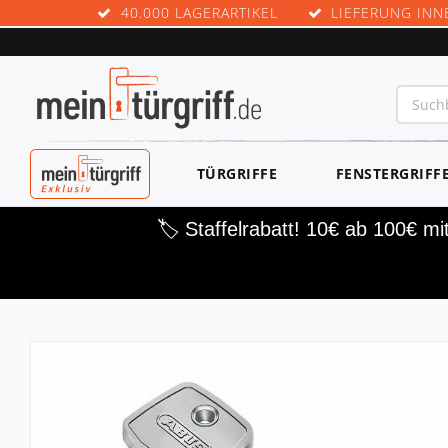
40.000 LAGERARTIKEL
LIEFERUNG INN
MEINTÜRGRIF
TÜRGRIFFE
FENSTERGRIFF
F EXKLUSIV
🏷️ Staffelrabatt! 10€ ab 100€ m