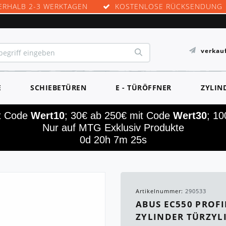
ERHALB 2-3 WERKTAGEN
KOSTENLOSE RÜCKSENDUNG
verkau
E
SCHIEBETÜREN
E - TÜRÖFFNER
ZYLIN
it Code
Wert10
; 30€ ab 250€ mit Code
Wert30
; 1
Nur auf MTG Exklusiv Produkte
0d 20h 7m 23s
Artikelnummer:
290533
ABUS EC550 PROFI
YLINDER TÜRZYLI