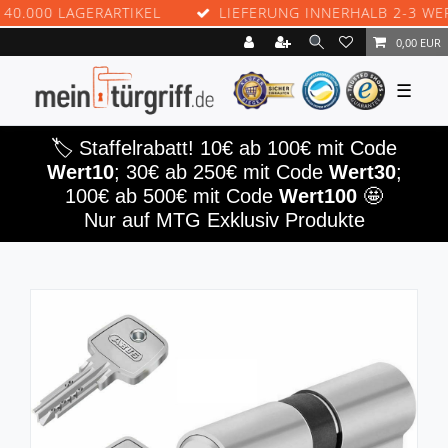
00 LAGERARTIKEL
LIEFERUNG INNERHALB 2-3 WERKTA
0,00 EUR
☰
🏷️ Staffelrabatt! 10€ ab 100€ mit Code
Wert10
; 30€ ab 250€ mit Code
Wert30
;
100€ ab 500€ mit Code
Wert100
🤩
Nur auf MTG Exklusiv Produkte